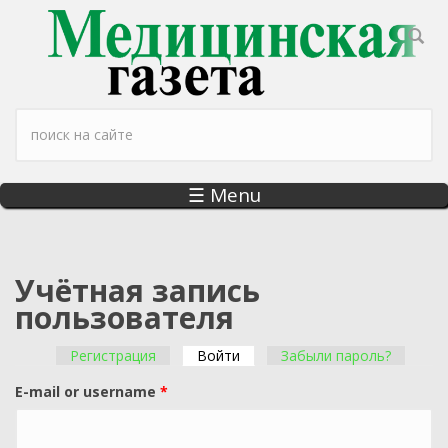
Перейти к основному содержанию
Форма поиска
☰ Menu
Учётная запись
пользователя
Регистрация
Войти
(активная вкладка)
Забыли пароль?
Главные вкладки
E-mail or username
*