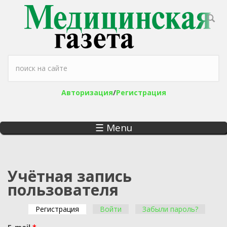
Перейти к основному содержанию
Форма поиска
Авторизация
/
Регистрация
☰ Menu
Учётная запись
пользователя
Регистрация
(активная вкладка)
Войти
Забыли пароль?
Главные вкладки