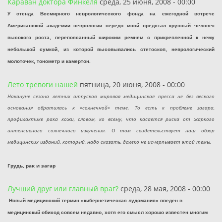
Караван доктора Финкеля
среда, 25 июня, 2008 - 00:00
У стенда Всемирного неврологического фонда на ежегодной встрече
Американской академии неврологии передо мной предстал крупный человек
высокого роста, перепоясанный широким ремнем с прикрепленной к нему
небольшой сумкой, из которой высовывались стетоскоп, неврологический
молоточек, тонометр и камертон.
Лето тревоги нашей
пятница, 20 июня, 2008 - 00:00
Накануне сезона летних отпусков мировая медицинская пресса не без веского
основания обратилась к «солнечной» теме. То есть к проблеме загара,
профилактике рака кожи, словом, ко всему, что касается риска от жаркого
интенсивного солнечного излучения. О том свидетельствует наш обзор
медицинских изданий, который, надо сказать, далеко не исчерпывает этой темы.
Грудь, рак и загар
Лучший друг или главный враг?
среда, 28 мая, 2008 - 00:00
Новый медицинский термин «кибернетическая лудомания» введен в
медицинский обиход совсем недавно, хотя его смысл хорошо известен многим