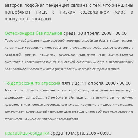
авторов, подобная тенденция связана с тем, что женщины
потребляют пищу с низким содержанием жира и
пропускают завтраки.
Остеохондроз без ярлыков
среда, 30 апреля, 2008 - 00:00
После острой респираторно-вирусной инфекции жалоба на боль в спине - вторая
по частоте причина, по которой к врачу обращаются люди разных возрастов и
профессий. Причем пациенты неизменно связывают свои дискомфортные
ощущения с остеохондрозом. Да и у врачей сложилось мнение о преобладающей
роли патологии позвоночника в формировании болевого синдрома в спине.
То депрессия, то агрессия
пятница, 11 апреля, 2008 - 00:00
Если вы не можете оторваться от компьютера, если компьютерные игры
заставляют вас забыть об отдыхе и еде, если вы не можете ни на минуту
прервать интернетную переписку, вам стоит подумать о походе к психиатру.
Так считает американский психиатр Джеральд Блок, который внес компьютерную
зависимость в число психических расстройств.
Красавицы-солдатки
среда, 19 марта, 2008 - 00:00