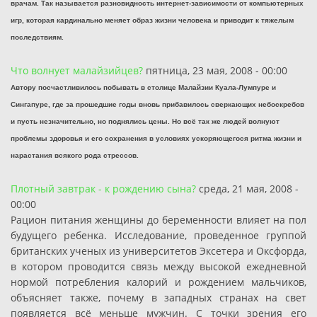
врачам. Так называется разновидность интернет-зависимости от компьютерных
игр, которая кардинально меняет образ жизни человека и приводит к тяжелым
последствиям.
Что волнует малайзийцев?
пятница, 23 мая, 2008 - 00:00
Автору посчастливилось побывать в столице Малайзии Куала-Лумпуре и
Сингапуре, где за прошедшие годы вновь прибавилось сверкающих небоскребов
и пусть незначительно, но поднялись цены. Но всё так же людей волнуют
проблемы здоровья и его сохранения в условиях ускоряющегося ритма жизни и
нарастания всякого рода стрессов.
Плотный завтрак - к рождению сына?
среда, 21 мая, 2008 -
00:00
Рацион питания женщины до беременности влияет на пол
будущего ребенка. Исследование, проведенное группой
британских ученых из университетов Эксетера и Оксфорда,
в котором проводится связь между высокой ежедневной
нормой потребления калорий и рождением мальчиков,
объясняет также, почему в западных странах на свет
появляется всё меньше мужчин. С точки зрения его