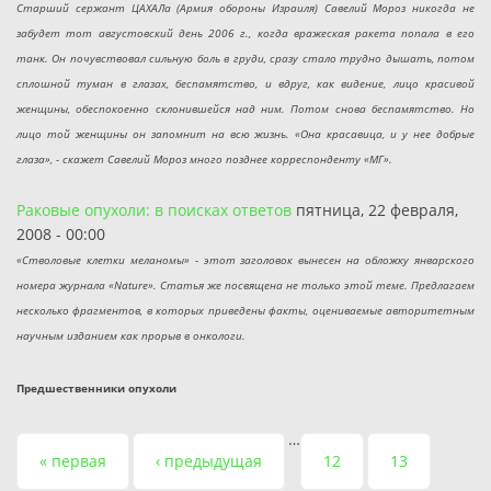
Старший сержант ЦАХАЛа (Армия обороны Израиля) Савелий Мороз никогда не
забудет тот августовский день 2006 г., когда вражеская ракета попала в его
танк. Он почувствовал сильную боль в груди, сразу стало трудно дышать, потом
сплошной туман в глазах, беспамятство, и вдруг, как видение, лицо красивой
женщины, обеспокоенно склонившейся над ним. Потом снова беспамятство. Но
лицо той женщины он запомнит на всю жизнь. «Она красавица, и у нее добрые
глаза», - скажет Савелий Мороз много позднее корреспонденту «МГ».
Раковые опухоли: в поисках ответов
пятница, 22 февраля,
2008 - 00:00
«Стволовые клетки меланомы» - этот заголовок вынесен на обложку январского
номера журнала «Nature». Статья же посвящена не только этой теме. Предлагаем
несколько фрагментов, в которых приведены факты, оцениваемые авторитетным
научным изданием как прорыв в онкологи.
Предшественники опухоли
…
Страницы
« первая
‹ предыдущая
12
13