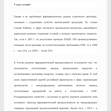
У кого лучше?
Однако и на зарубежных фармацевтических рынках существуют проблемы,
связанные с ухудшением качества производимой продукции. По словам
Сюзанн Кейтель, в сфере легального производства инспекторы европейского
директората выявили ухудшение условий, в которых производятся лекарства.
Так, если в 2007 г. по результатам проверок EDQM 18% производственных
площадок были признаны не соответствующими требованиям GMP, то в 2008
г. - уже 21%, а в 2009 г. - более 35%.
В России развитие фармацевтической промышленности осложняется тем, что
большинство отечественных заводов, производящих недорогие и
востребованные населением лекарства, созданы еще в советское время. В этой
связи первостепенной задачей российской фармотрасли в сфере гармонизации
производства с международными требованиями является перевод
отечественных предприятий на работу в соответствии с GMP.
Росздравнадзором совместно с коллегами из других ведомств разработан план
поэтапного перехода фармацевтической промышленности на международные
стандарты надлежащей производственной практики. Кроме того, с 2010 г. в