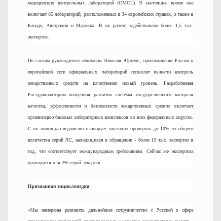
медицинских контрольных лабораторий (OMCL). В настоящее время она
включает 85 лабораторий, расположенных в 34 европейских странах, а также в
Канаде, Австралии и Марокко. В их работе задействовано более 1,5 тыс.
экспертов.
По словам руководителя ведомства Николая Юргеля, присоединение России к
европейской сети официальных лабораторий позволит вывести контроль
лекарственных средств на качественно новый уровень. Разработанная
Росздравнадзором концепция развития системы государственного контроля
качества, эффективности и безопасности лекарственных средств включает
организацию базовых лабораторных комплексов во всех федеральных округах.
С их помощью ведомство планирует ежегодно проверять до 10% от общего
количества серий ЛС, находящихся в обращении - более 16 тыс. экспертиз в
год, что соответствует международным требованиям. Сейчас же экспертиза
проводится для 2% серий лекарств.
Признанная энциклопедия
«Мы намерены развивать дальнейшее сотрудничество с Россией в сфере