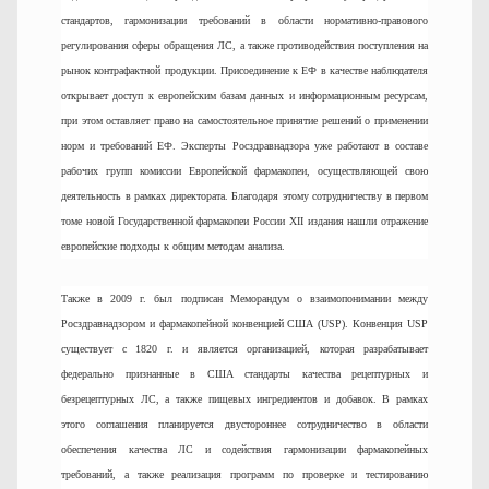
стандартов, гармонизации требований в области нормативно-правового
регулирования сферы обращения ЛС, а также противодействия поступления на
рынок контрафактной продукции. Присоединение к ЕФ в качестве наблюдателя
открывает доступ к европейским базам данных и информационным ресурсам,
при этом оставляет право на самостоятельное принятие решений о применении
норм и требований ЕФ. Эксперты Росздравнадзора уже работают в составе
рабочих групп комиссии Европейской фармакопеи, осуществляющей свою
деятельность в рамках директората. Благодаря этому сотрудничеству в первом
томе новой Государственной фармакопеи России XII издания нашли отражение
европейские подходы к общим методам анализа.
Также в 2009 г. был подписан Меморандум о взаимопонимании между
Росздравнадзором и фармакопейной конвенцией США (USP). Конвенция USP
существует с 1820 г. и является организацией, которая разрабатывает
федерально признанные в США стандарты качества рецептурных и
безрецептурных ЛС, а также пищевых ингредиентов и добавок. В рамках
этого соглашения планируется двустороннее сотрудничество в области
обеспечения качества ЛС и содействия гармонизации фармакопейных
требований, а также реализация программ по проверке и тестированию