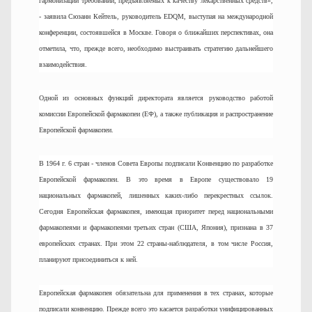
гармонизации требований, предъявляемых к качеству лекарственных средств»,
- заявила Сюзанн Кейтель, руководитель EDQM, выступая на международной
конференции, состоявшейся в Москве. Говоря о ближайших перспективах, она
отметила, что, прежде всего, необходимо выстраивать стратегию дальнейшего
взаимодействия.
Одной из основных функций директората является руководство работой
комиссии Европейской фармакопеи (ЕФ), а также публикация и распространение
Европейской фармакопеи.
В 1964 г. 6 стран - членов Совета Европы подписали Конвенцию по разработке
Европейской фармакопеи. В это время в Европе существовало 19
национальных фармакопей, лишенных каких-либо перекрестных ссылок.
Сегодня Европейская фармакопея, имеющая приоритет перед национальными
фармакопеями и фармакопеями третьих стран (США, Япония), признана в 37
европейских странах. При этом 22 страны-наблюдателя, в том числе Россия,
планируют присоединиться к ней.
Европейская фармакопея обязательна для применения в тех странах, которые
подписали конвенцию. Прежде всего это касается разработки унифицированных