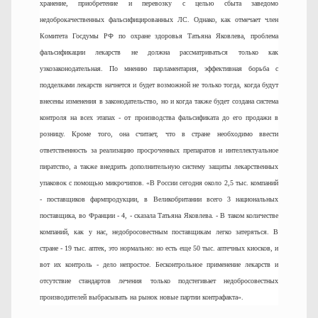
хранение, приобретение и перевозку с целью сбыта заведомо
недоброкачественных фальсифицированных ЛС. Однако, как отмечает член
Комитета Госдумы РФ по охране здоровья Татьяна Яковлева, проблема
фальсификации лекарств не должна рассматриваться только как
узкозаконодательная. По мнению парламентария, эффективная борьба с
подделками лекарств начнется и будет возможной не только тогда, когда будут
внесены изменения в законодательство, но и когда также будет создана система
контроля на всех этапах - от производства фальсификата до его продажи в
розницу. Кроме того, она считает, что в стране необходимо ввести
ответственность за реализацию просроченных препаратов и интеллектуальное
пиратство, а также внедрить дополнительную систему защиты лекарственных
упаковок с помощью микрочипов. «В России сегодня около 2,5 тыс. компаний
- поставщиков фармпродукции, в Великобритании всего 3 национальных
поставщика, во Франции - 4, - сказала Татьяна Яковлева. - В таком количестве
компаний, как у нас, недобросовестным поставщикам легко затеряться. В
стране - 19 тыс. аптек, это нормально: но есть еще 50 тыс. аптечных киосков, и
вот их контроль - дело непростое. Бесконтрольное применение лекарств и
отсутствие стандартов лечения только подстегивает недобросовестных
производителей выбрасывать на рынок новые партии контрафакта».