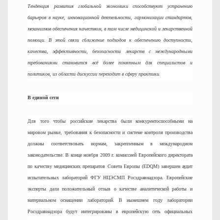
Тенденция развития глобальной экономики способствуют устранению
барьеров в науке, инновационной деятельности, гармонизации стандартов,
механизмов обеспечения качеством, в том числе медицинской и лекарственной
помощи. В этой связи сближение подходов к обеспечению доступности,
качества, эффективности, безопасности лекарств с международными
требованиями становится всё более понятным для специалистов и
политиков, из области дискуссии переходит в сферу практики.
В единой сети
Для того чтобы российские лекарства были конкурентоспособными на
мировом рынке, требования к безопасности и системе контроля производства
должны соответствовать нормам, закрепленным в международном
законодательстве. В конце ноября 2009 г. комиссией Европейского директората
по качеству медицинских препаратов Совета Европы (EDQM) завершен аудит
испытательных лабораторий ФГУ НЦЭСМП Росздравнадзора. Европейские
эксперты дали положительный отзыв о качестве аналитической работы и
материальном оснащении лабораторий. В нынешнем году лаборатории
Росздравнадзора будут интегрированы в европейскую сеть официальных