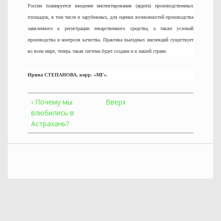
России планируется введение инспектирования (аудита) производственных
площадок, в том числе и зарубежных, для оценки возможностей производства
заявленного к регистрации лекарственного средства, а также условий
производства и контроля качества. Практика выездных инспекций существует
во всем мире, теперь такая система будет создана и в нашей стране.
Ирина СТЕПАНОВА, корр. «МГ».
‹ Почему мы
Вверх
влюбились в
Астрахань?