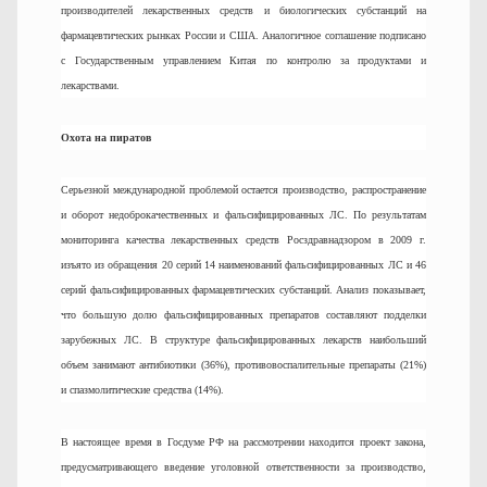
производителей лекарственных средств и биологических субстанций на
фармацевтических рынках России и США. Аналогичное соглашение подписано
с Государственным управлением Китая по контролю за продуктами и
лекарствами.
Охота на пиратов
Серьезной международной проблемой остается производство, распространение
и оборот недоброкачественных и фальсифицированных ЛС. По результатам
мониторинга качества лекарственных средств Росздравнадзором в 2009 г.
изъято из обращения 20 серий 14 наименований фальсифицированных ЛС и 46
серий фальсифицированных фармацевтических субстанций. Анализ показывает,
что большую долю фальсифицированных препаратов составляют подделки
зарубежных ЛС. В структуре фальсифицированных лекарств наибольший
объем занимают антибиотики (36%), противовоспалительные препараты (21%)
и спазмолитические средства (14%).
В настоящее время в Госдуме РФ на рассмотрении находится проект закона,
предусматривающего введение уголовной ответственности за производство,