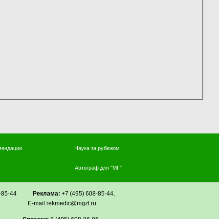
мендации
Наука за рубежом
Автограф для "МГ"
608-85-44
Реклама:
+7 (495) 608-85-44,
u Е-mail rekmedic@mgzt.ru