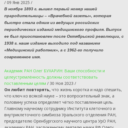
/ 09 Янв 2025 /
В ноябре 1893 г. вышел первый номер нашей
прародительницы – «Врачебной газеты», которая
быстро стала одним из ведущих российских
периодических изданий медицинского профиля. Выпуск
ее был приостановлен после Октябрьской революции, с
1938 г. наше издание выходило под названием
«Медицинский работник», а с 1962-го получило
современное имя.
Академик РАН Олег БУХАРИН: Ваши способности и
целеустремлённость должны соответствовать
поставленным целям
/ 30 Ноя 2023 /
Он любит повторять,
что жизнь коротка и надо спешить,
что ключ ко всякой науке – это вопросительный знак, а
половину успеха определяет чётко поставленная цель.
Главному научному сотруднику Института клеточного и
внутриклеточного симбиоза Уральского отделения РАН,
председателю Оренбургского научного центра УрО РАН,
академику РАН, заслуженному деятелю науки РФ Олегу