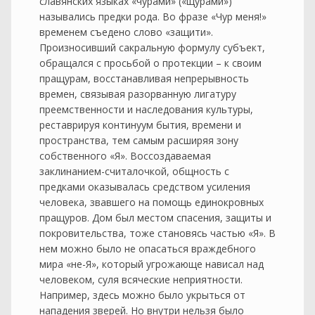
славянских языках «чурами» («щурами»)
назывались предки рода. Во фразе «Чур меня!»
временем съедено слово «защити».
Произносивший сакральную формулу субъект,
обращался с просьбой о протекции – к своим
пращурам, восстанавливая непрерывность
времен, связывая разорванную лигатуру
преемственности и наследования культуры,
реставрируя континуум бытия, времени и
пространства, тем самым расширяя зону
собственного «Я». Воссоздаваемая
заклинанием-считалочкой, общность с
предками оказывалась средством усиления
человека, звавшего на помощь единокровных
пращуров. Дом был местом спасения, защиты и
покровительства, тоже становясь частью «Я». В
нем можно было не опасаться враждебного
мира «не-Я», который угрожающе нависал над
человеком, суля всяческие неприятности.
Например, здесь можно было укрыться от
нападения зверей. Но внутри нельзя было