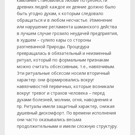
камлания становились любые потребности
древних людей: каждое их деяние должно было
быть угодно духам, к которым следовало
обращаться и в любом несчастье. Изменение
или нарушение регламента шаманского действа
в лучшем случае грозило неудачей предприятия,
в худшем – сулило кары со стороны
разгневанной Природы. Процедура
превращалась в обязательный и неизменный
ритуал, который по формальным признакам
можно считать обсессивным, т.е., навязчивым.
Эти ритуальные обсессии носили вторичный
характер: они формировались вокруг
навязчивостей первичных, которые возникали
вокруг тревог и страхов человека – перед
духами болезней, молнии, огня, наводнения и
пр. Ритуалы имели защитный характер, снижая
душевный дискомфорт. По времени исполнения
они часто оказывались весьма
продолжительными и имели сложную структуру.