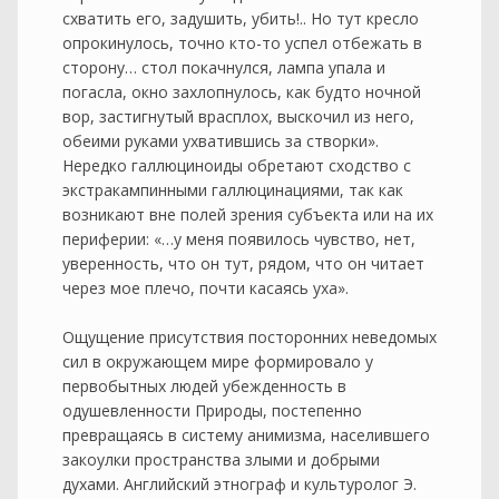
схватить его, задушить, убить!.. Но тут кресло
опрокинулось, точно кто-то успел отбежать в
сторону… стол покачнулся, лампа упала и
погасла, окно захлопнулось, как будто ночной
вор, застигнутый врасплох, выскочил из него,
обеими руками ухватившись за створки».
Нередко галлюциноиды обретают сходство с
экстракампинными галлюцинациями, так как
возникают вне полей зрения субъекта или на их
периферии: «…у меня появилось чувство, нет,
уверенность, что он тут, рядом, что он читает
через мое плечо, почти касаясь уха».
Ощущение присутствия посторонних неведомых
сил в окружающем мире формировало у
первобытных людей убежденность в
одушевленности Природы, постепенно
превращаясь в систему анимизма, населившего
закоулки пространства злыми и добрыми
духами. Английский этнограф и культуролог Э.