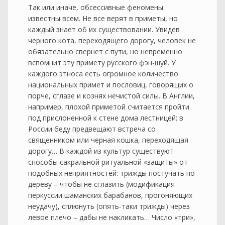
Так или иначе, обсессивные феномены
известны всем. Не все верят в приметы, но
каждый знает об их существовании. Увидев
черного кота, переходящего дорогу, человек не
обязательно свернет с пути, но непременно
вспомнит эту примету русского фэн-шуй. У
каждого этноса есть огромное количество
национальных примет и пословиц, говорящих о
порче, сглазе и кознях нечистой силы. В Англии,
например, плохой приметой считается пройти
под прислоненной к стене дома лестницей; в
России беду предвещают встреча со
священником или черная кошка, переходящая
дорогу… В каждой из культур существуют
способы сакральной ритуальной «защиты» от
подобных неприятностей: трижды постучать по
дереву – чтобы не сглазить (модификация
перкуссии шаманских барабанов, прогоняющих
неудачу), сплюнуть (опять-таки трижды) через
левое плечо – дабы не накликать… Число «три»,