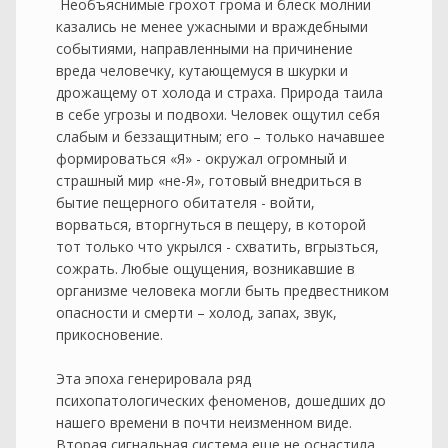
Необъяснимые грохот грома и блеск молнии
казались не менее ужасными и враждебными
событиями, направленными на причинение
вреда человечку, кутающемуся в шкурки и
дрожащему от холода и страха. Природа таила
в себе угрозы и подвохи. Человек ощутил себя
слабым и беззащитным; его – только начавшее
формироваться «Я» - окружал огромный и
страшный мир «не-Я», готовый внедриться в
бытие пещерного обитателя - войти,
ворваться, вторгнуться в пещеру, в которой
тот только что укрылся - схватить, вгрызться,
сожрать. Любые ощущения, возникавшие в
организме человека могли быть предвестником
опасности и смерти – холод, запах, звук,
прикосновение.
Эта эпоха генерировала ряд
психопатологических феноменов, дошедших до
нашего времени в почти неизменном виде.
Вторая сигнальная система еще не оснастила