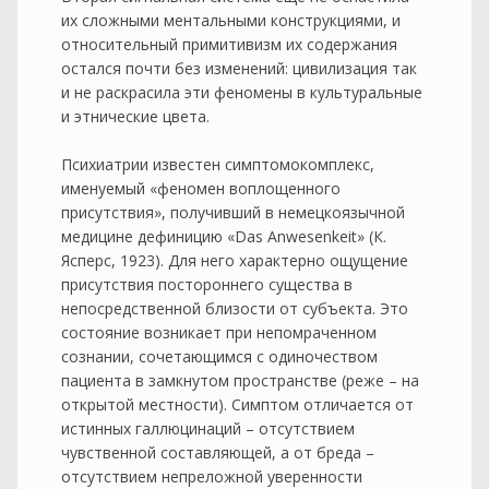
их сложными ментальными конструкциями, и
относительный примитивизм их содержания
остался почти без изменений: цивилизация так
и не раскрасила эти феномены в культуральные
и этнические цвета.
Психиатрии известен симптомокомплекс,
именуемый «феномен воплощенного
присутствия», получивший в немецкоязычной
медицине дефиницию «Das Anwesenkeit» (К.
Ясперс, 1923). Для него характерно ощущение
присутствия постороннего существа в
непосредственной близости от субъекта. Это
состояние возникает при непомраченном
сознании, сочетающимся с одиночеством
пациента в замкнутом пространстве (реже – на
открытой местности). Симптом отличается от
истинных галлюцинаций – отсутствием
чувственной составляющей, а от бреда –
отсутствием непреложной уверенности