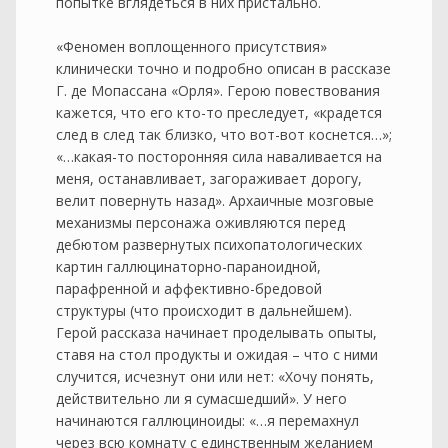
попытке вглядеться в них пристально.
«Феномен воплощенного присутствия»
клинически точно и подробно описан в рассказе
Г. де Мопассана «Орля». Герою повествования
кажется, что его кто-то преследует, «крадется
след в след так близко, что вот-вот коснется…»;
«…какая-то посторонняя сила наваливается на
меня, останавливает, загораживает дорогу,
велит повернуть назад». Архаичные мозговые
механизмы персонажа оживляются перед
дебютом развернутых психопатологических
картин галлюцинаторно-параноидной,
парафренной и аффективно-бредовой
структуры (что происходит в дальнейшем).
Герой рассказа начинает проделывать опыты,
ставя на стол продукты и ожидая – что с ними
случится, исчезнут они или нет: «Хочу понять,
действительно ли я сумасшедший». У него
начинаются галлюциноиды: «…я перемахнул
через всю комнату с единственным желанием