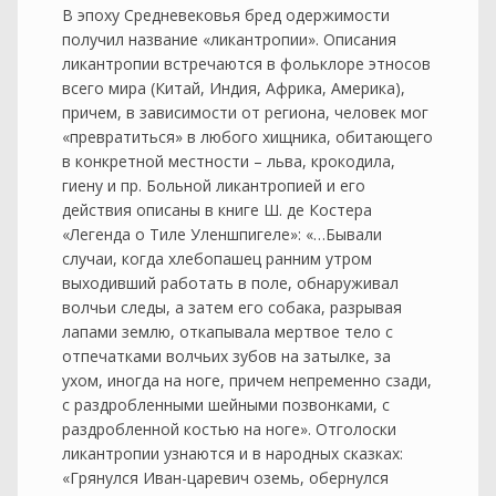
В эпоху Средневековья бред одержимости
получил название «ликантропии». Описания
ликантропии встречаются в фольклоре этносов
всего мира (Китай, Индия, Африка, Америка),
причем, в зависимости от региона, человек мог
«превратиться» в любого хищника, обитающего
в конкретной местности – льва, крокодила,
гиену и пр. Больной ликантропией и его
действия описаны в книге Ш. де Костера
«Легенда о Тиле Уленшпигеле»: «…Бывали
случаи, когда хлебопашец ранним утром
выходивший работать в поле, обнаруживал
волчьи следы, а затем его собака, разрывая
лапами землю, откапывала мертвое тело с
отпечатками волчьих зубов на затылке, за
ухом, иногда на ноге, причем непременно сзади,
с раздробленными шейными позвонками, с
раздробленной костью на ноге». Отголоски
ликантропии узнаются и в народных сказках:
«Грянулся Иван-царевич оземь, обернулся