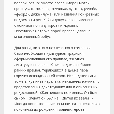
поверхностно: вместо слова «море» могли
прозвучать «волна», «пучина», «устье», ручей»,
«фьорд», даже «лужа» или названия конкретных
водоемов и рек. Хейти допускал и применение
омонимов по типу «кров» и «кровь».
Поэтическая строка порой превращалась в
многочленный ребус.
Для разгадки этого поэтического камлания
была необходима культурная традиция,
сформировавшая его правила, тянущая
лигатуру из начала IX века и даже из более
ранних времен, теряющихся в дымке пара
горячих исландских гейзеров. Исландские саги
тоже тянут нить издалека, неизменно начиная с
представления действующих лиц и описания их
родословной: «Жил человек по имени… Он был
сыном… Женат он был на… Детей их звали…»
Иногда повествование начинается за несколько
поколений до рождения главных героев,