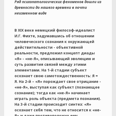
Ряд психопатологических феноменов дошли из
древности до нашего времени в почти
неизменном виде
В XIX веке немецкий философ-идеалист
И.Г. Фихте, задумавшись об отношении
человеческого сознания к окружающей
действительности - объективной
реальности, предложил концепт диады
«Я» - «не-Я», описывающий эволюцию и
суть развития связей между этими
элементами. На 1-й стадии субъект
осознает свою самотождественность: Я =
Я. На 2-й – «Я» порождает свое отрицание -
«не-Я», выступая как субъект (познающее
сознание); тогда как «не-Я» начинает
играть роль объекта (предмета познания).
На 3-й стадии происходит синтез: «Я»
осознает себя тем, что не относится к «не-
Я» и даже противоположно ему.