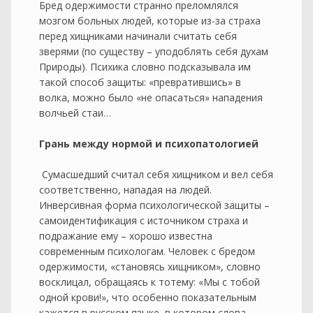
Бред одержимости странно преломлялся
мозгом больных людей, которые из-за страха
перед хищниками начинали считать себя
зверями (по существу – уподоблять себя духам
Природы). Психика словно подсказывала им
такой способ защиты: «превратившись» в
волка, можно было «не опасаться» нападения
волчьей стаи…
Грань между нормой и психопатологией
Сумасшедший считал себя хищником и вел себя
соответственно, нападая на людей.
Инверсивная форма психологической защиты –
самоидентификация с источником страха и
подражание ему – хорошо известна
современным психологам. Человек с бредом
одержимости, «становясь хищником», словно
восклицал, обращаясь к тотему: «Мы с тобой
одной крови!», что особенно показательным
кажется в русском языке, в котором слова