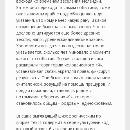
восходя ко временам заселения Исландии.
Затем оно переходит к самим событиям, тоже
описываемым крайне подробно (вплоть до
указания, кто кому нанес какую рану, и какое
возмещение было за это выплачено). Часто
дословно цитируются еще более древние
тексты, напр., древнескандинавские законы.
Хронология всегда четко выдержана: точно
указывается, сколько лет миновало с момента
какого-то события. Поэзия скальдов и саги
расширяли территорию человеческого «Я»,
устанавливая связи, укрепляя права, фиксируя
результаты. Они были тем самым заклинанием-
считалочкой, зовущей на помощь пращуров. И
предки приходили, становясь рядом с
потомками, оберегая их «Я», которое
становилось общим – родовым, единокровным.
Внешне выглядящий шизофреническим по
форме текст содержит в себе культурный код,
который может быть прочитан и понят.