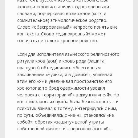
«кров» и «кровь» выглядят однокоренными
словами, подчеркивая возможное (хотя и
сомнительное) этимологическое родство.
Слово «обескровленный» непросто понять вне
контекста. Слово «единокровный» может
означать не только кровное родство.
Если для исполнителя языческого религиозного
ритуала кров (дом) и кровь рода (защита
пращуров) объединялись обсессивным
заклинанием «Чурики, я в домике!», усиливая
этим его «Я» и увеличивая пространство его
хронотопа; то бред одержимости уводил
человека с территории «Я» в джунгли «не-Я». Но
и в этих зарослях нужна была безопасность – и
психотик взывал к тотему, интегрируясь с ним,
по сути, объединяясь с «не-Я», становясь «не
собой», обретая «защиту» ценой утраты
собственной личности – персонального «Я».