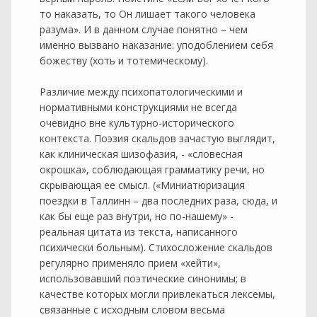
то наказать, то Он лишает такого человека
разума». И в данном случае понятно – чем
именно вызвано наказание: уподоблением себя
божеству (хоть и тотемическому).
Различие между психопатологическими и
нормативными конструкциями не всегда
очевидно вне культурно-исторического
контекста. Поэзия скальдов зачастую выглядит,
как клиническая шизофазия, - «словесная
окрошка», соблюдающая грамматику речи, но
скрывающая ее смысл. («Миниатюризация
поездки в Таллинн – два последних раза, сюда, и
как бы еще раз внутри, но по-нашему» -
реальная цитата из текста, написанного
психически больным). Стихосложение скальдов
регулярно применяло прием «хейти»,
использовавший поэтические синонимы; в
качестве которых могли привлекаться лексемы,
связанные с исходным словом весьма