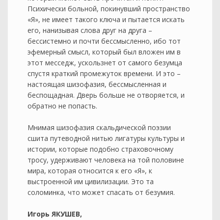
Психически больной, покинувший пространство
«Я», не имеет такого ключа и пытается искать
его, нанизывая слова друг на друга –
бессистемно и почти бессмысленно, ибо тот
эфемерный смысл, который был вложен им в
этот месседж, ускользнет от самого безумца
спустя краткий промежуток времени. И это –
настоящая шизофазия, бессмысленная и
беспощадная. Дверь больше не отворяется, и
обратно не попасть.
Мнимая шизофазия скальдической поэзии
сшита путеводной нитью лигатуры культуры и
истории, которые подобно страховочному
тросу, удерживают человека на той половине
мира, которая относится к его «Я», к
выстроенной им цивилизации. Это та
соломинка, что может спасать от безумия.
Игорь ЯКУШЕВ,