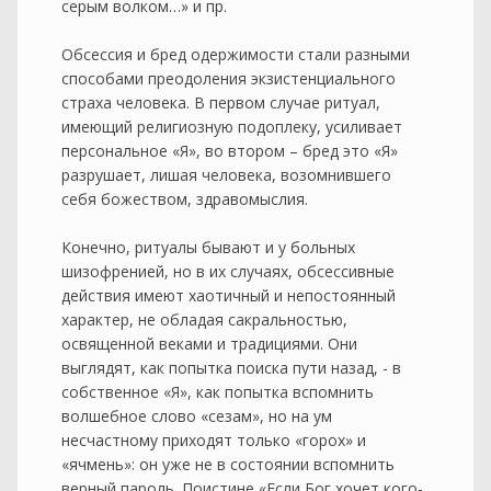
серым волком…» и пр.
Обсессия и бред одержимости стали разными
способами преодоления экзистенциального
страха человека. В первом случае ритуал,
имеющий религиозную подоплеку, усиливает
персональное «Я», во втором – бред это «Я»
разрушает, лишая человека, возомнившего
себя божеством, здравомыслия.
Конечно, ритуалы бывают и у больных
шизофренией, но в их случаях, обсессивные
действия имеют хаотичный и непостоянный
характер, не обладая сакральностью,
освященной веками и традициями. Они
выглядят, как попытка поиска пути назад, - в
собственное «Я», как попытка вспомнить
волшебное слово «сезам», но на ум
несчастному приходят только «горох» и
«ячмень»: он уже не в состоянии вспомнить
верный пароль. Поистине «Если Бог хочет кого-