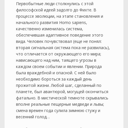
Первобытные люди столкнулись с этой
философской идеей задолго до Фихте. В
процессе эволюции, на этапе становления и
начального развития Homo sapiens,
качественно изменилась система,
обеспечившая адаптивное поведение этого
вида. Человек почувствовал (еще не понял:
вторая сигнальная система пока не развилась),
что отличается от окружающего его мира;
нависающего над ним, таящего угрозы в
каждом своем событии и явлении. Природа
была враждебной и опасной. С ней было
необходимо бороться за каждый день
прожитой жизни. Любой шаг, сделанный по
планете, был авантюрой, могущей окончиться
фатально. В мистической темноте скрывались
вполне реальные пещерные медведи и львы;
смена времен года сулила зимнюю стужу и
весенний голод…