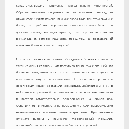
свидетельствовало появление пареза нижних конечностей.
Обратив внимание пациентки на ее молочную железу, та
отмахнулась: «этим изменениям уже около года, при этом грудь не
болит, а вся проблема сосредоточена именно в спине». Мне стало
досадно: почему ни один врач до сих пор не настоял на
внимательном осмотре пациентки перед тем, как поставить ей
привычный диагноз «остеохондроз»!
О том, как важно всесторонне обследовать больных, говорит и
такой случай. Недавно к нам поступила пациентка с сильнейшим
болевым синдромом из-за грыжи межпозвонкового диска в
поясничном отделе позвоночника. Но небольшой размер и
локализация грыжи заставили усомниться, действительно ли в
ней крылась причина боли, которая не позволяла женщине лежа
в постели самостоятельно перевернуться на другой бок.
Обратили мы внимание и на повышенную СОЭ, периодические
незначительные подъемы температуры тела. Приглашенный
фтизиатр выявил у пациентки туберкулезный спондилит,
являющийся истинным виновником болевых ощущений.