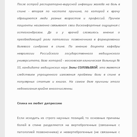
После острой респираторно-вирусной инфекции жалоба на боль в
спине - вторая по частоте причина, по которой к врачу
обращаются люди разных возрастов и профессий. Причем
пациенты неизменно связывают свои дискомфортные ощущения с
остеохондрозом. Да и у врачей сложилось мнение о
преобладающей роли патологии позвоночника в формировании
болевого синдрома в спине. По мнению доцента кафедры
неврологии Российского государственного медицинского
университета, база которой - московская клиническая больница №
55, кандидата медицинских наук
Эллы СОЛОВЬЕВОЙ
, это является
следствием упрощенного изложения проблемы боли в спине в
популярных статьях и книгах. На самом деле причины этого
недомогания крайне многочисленны.
Спина не любит депрессию
Если исходить из строго научных позиций, то основные причины
болей в спине разделяются на вертеброгенные (связанные с
патологией позвоночника) и невертеброгенные (не связанные с