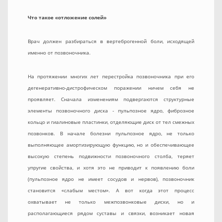
Что такое «отложение солей»
Врач должен разбираться в вертеброгенной боли, исходящей
именно от позвоночника.
На протяжении многих лет перестройка позвоночника при его
дегенеративно-дистрофическом поражении ничем себя не
проявляет. Сначала изменениям подвергаются структурные
элементы позвоночного диска - пульпозное ядро, фиброзное
кольцо и гиалиновые пластинки, отделяющие диск от тел смежных
позвонков. В начале болезни пульпозное ядро, не только
выполняющее амортизирующую функцию, но и обеспечивающее
высокую степень подвижности позвоночного столба, теряет
упругие свойства, и хотя это не приводит к появлению боли
(пульпозное ядро не имеет сосудов и нервов), позвоночник
становится «слабым местом». А вот когда этот процесс
охватывает не только межпозвонковые диски, но и
располагающиеся рядом суставы и связки, возникает новая