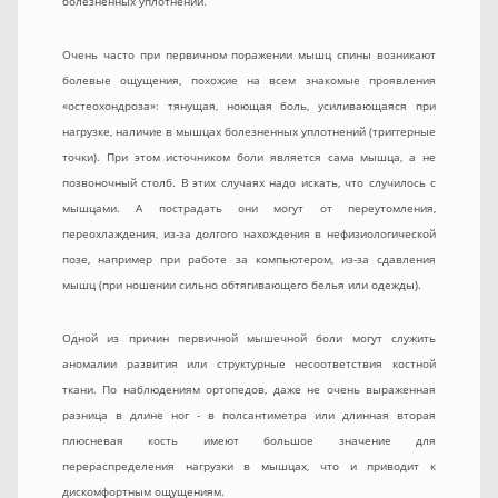
болезненных уплотнений.
Очень часто при первичном поражении мышц спины возникают
болевые ощущения, похожие на всем знакомые проявления
«остеохондроза»: тянущая, ноющая боль, усиливающаяся при
нагрузке, наличие в мышцах болезненных уплотнений (триггерные
точки). При этом источником боли является сама мышца, а не
позвоночный столб. В этих случаях надо искать, что случилось с
мышцами. А пострадать они могут от переутомления,
переохлаждения, из-за долгого нахождения в нефизиологической
позе, например при работе за компьютером, из-за сдавления
мышц (при ношении сильно обтягивающего белья или одежды).
Одной из причин первичной мышечной боли могут служить
аномалии развития или структурные несоответствия костной
ткани. По наблюдениям ортопедов, даже не очень выраженная
разница в длине ног - в полсантиметра или длинная вторая
плюсневая кость имеют большое значение для
перераспределения нагрузки в мышцах, что и приводит к
дискомфортным ощущениям.