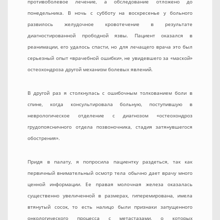
противоболевое лечение, а обследование отложено до
понедельника. В ночь с субботу на воскресенье у больного
развилось желудочное кровотечение в результате
диагностированной прободной язвы. Пациент оказался в
реанимации, его удалось спасти, но для лечащего врача это был
серьезный опыт «врачебной ошибки», не увидевшего за «маской»
остеохондроза другой механизм болевых явлений.
В другой раз я столкнулась с ошибочным толкованием боли в
спине, когда консультировала больную, поступившую в
неврологическое отделение с диагнозом «остеохондроз
грудопоясничного отдела позвоночника, стадия затянувшегося
обострения».
Придя в палату, я попросила пациентку раздеться, так как
первичный внимательный осмотр тела обычно дает врачу много
ценной информации. Ее правая молочная железа оказалась
существенно увеличенной в размерах, гиперемирована, имела
втянутый сосок, то есть налицо были признаки запущенного
онкологического процесса с метастазами, о которых