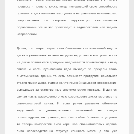
процесса - пролапс диска, когда потерявший свою способность
пружинить диск начинает выступать в направлении наименьшего
сопротивления со стороны окружающих анатомических
образований. Чаще это происходит в заднебоковом или заднем
направлении.
Далее, по мере нарастания биохимических изменений внутри
диска и увеличения на него нагрузки нарушается его целостность
- в диске появляются трещины, надрывается прилегающая к нему
связка и часть пульпозного ядра выходит за пределы своих
анатомических границ, то есть возникает протрузия, начальная
стадия грыжи диска. Напомню, что грыжей называют образование,
выходящее за естественные анатомические пределы. В данном
случае часть разрушенного межпозвонкового диска выступает в
спинномозговой канал. И если ранее развитие обменных
нарушений и дегенеративных изменений на стадии
остеохондроза, как правило, шло без особых болевых ощущений,
то теперь компрессия либо корешков спинномозговых нервов,
либо непосредственно структур спинного мозга (а это уже