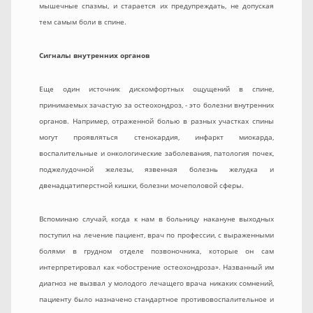
мышечные спазмы, и старается их предупреждать, не допуская
тем самым боли в спине.
Сигналы внутренних органов
Еще один источник дискомфортных ощущений в спине,
принимаемых зачастую за остеохондроз, - это болезни внутренних
органов. Например, отраженной болью в разных участках спины
могут проявляться стенокардия, инфаркт миокарда,
воспалительные и онкологические заболевания, патология почек,
поджелудочной железы, язвенная болезнь желудка и
двенадцатиперстной кишки, болезни мочеполовой сферы.
Вспоминаю случай, когда к нам в больницу накануне выходных
поступил на лечение пациент, врач по профессии, с выраженными
болями в грудном отделе позвоночника, которые он сам
интерпретировал как «обострение остеохондроза». Названный им
диагноз не вызвал у молодого лечащего врача никаких сомнений,
пациенту было назначено стандартное противовоспалительное и