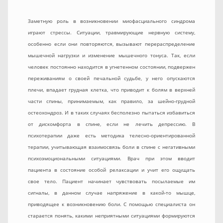
Заметную роль в возникновении миофасциального синдрома
играют стрессы. Ситуации, травмирующие нервную систему,
особенно если они повторяются, вызывают перераспределение
мышечной нагрузки и изменение мышечного тонуса. Так, если
человек постоянно находится в угнетенном состоянии, подвержен
переживаниям о своей печальной судьбе, у него опускаются
плечи, впадает грудная клетка, что приводит к болям в верхней
части спины, принимаемым, как правило, за шейно-грудной
остеохондроз. И в таких случаях бесполезно пытаться избавиться
от дискомфорта в спине, если не лечить депрессию. В
психотерапии даже есть методика телесно-ориентированной
терапии, учитывающая взаимосвязь боли в спине с негативными
психоэмоциональными ситуациями. Врач при этом вводит
пациента в состояние особой релаксации и учит его ощущать
свое тело. Пациент начинает чувствовать посылаемые им
сигналы, в данном случае напряжение в какой-то мышце,
приводящее к возникновению боли. С помощью специалиста он
старается понять, какими неприятными ситуациями формируются