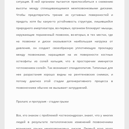
ситуация. В ней организм пытается приспособиться к снижению
высоты между сплющивающимися межпозвонковыми дисками.
Чтобы предотвратить трение их суставных поверхностей и
придать хотя бы какую-то устойчивость структуре, лишившейся
природного амортизатора, во-первых, организм блокирует мышцы,
окружающие пораженный позвонок, во-вторых, в тех местах, где
на позвонки и диски оказывается наибольшая нагрузка от
давления, он создает своеобразную уплотняющую прокладку
между позвонками, наращивая на их поверхности костные
остеофиты из солей кальция, что в просторечии именуется
«отложением солей». Так возникает спондилопатия. Типичные для
нее разрастания хорошо видны на рентгеновских снимках, и
потому диагноз этой стадии дегенеративного процесса в
позвоночнике обычно не вызывает затруднений.
Пролапс и протрузия - стадии грыжи
Все, кто знаком с проблемой «остеохондроза», знают, что у многих
людей в результате патологических изменений позвоночника
возникают грыжи межпозвонковых дисков. Первый этап этого