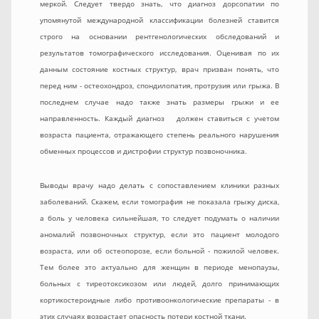
меркой. Следует твердо знать, что диагноз дорсопатии по
упомянутой международной классификации болезней ставится
строго на основании рентгенологических обследований и
результатов томографического исследования. Оценивая по их
данным состояние костных структур, врач призван понять, что
перед ним - остеохондроз, спондилопатия, протрузия или грыжа. В
последнем случае надо также знать размеры грыжи и ее
направленность. Каждый диагноз должен ставиться с учетом
возраста пациента, отражающего степень реального нарушения
обменных процессов и дистрофии структур позвоночника.
Выводы врачу надо делать с сопоставлением клиники разных
заболеваний. Скажем, если томография не показала грыжу диска,
а боль у человека сильнейшая, то следует подумать о наличии
аномалий позвоночных структур, если это пациент молодого
возраста, или об остеопорозе, если больной - пожилой человек.
Тем более это актуально для женщин в периоде менопаузы,
больных с тиреотоксикозом или людей, долго принимающих
кортикостероидные либо противоонкологические препараты - в
этих случаях возрастает опасность потери костной ткани.