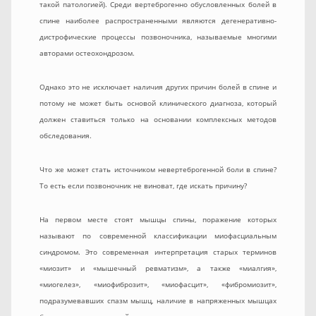
такой патологией). Среди вертеброгенно обусловленных болей в
спине наиболее распространенными являются дегенеративно-
дистрофические процессы позвоночника, называемые многими
авторами остеохондрозом.
Однако это не исключает наличия других причин болей в спине и
потому не может быть основой клинического диагноза, который
должен ставиться только на основании комплексных методов
обследования.
Что же может стать источником невертеброгенной боли в спине?
То есть если позвоночник не виноват, где искать причину?
На первом месте стоят мышцы спины, поражение которых
называют по современной классификации миофасциальным
синдромом. Это современная интерпретация старых терминов
«миозит» и «мышечный ревматизм», а также «миалгия»,
«миогелез», «миофиброзит», «миофасцит», «фибромиозит»,
подразумевавших спазм мышц, наличие в напряженных мышцах