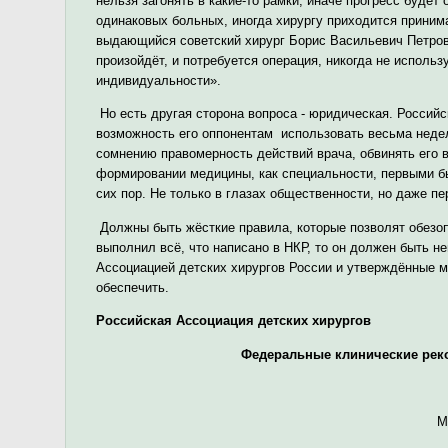
нельзя загонять в какие-то рамки, иначе прогресс будет
одинаковых больных, иногда хирургу приходится приним
выдающийся советский хирург Борис Васильевич Петров
произойдёт, и потребуется операция, никогда не использ
индивидуальности».
Но есть другая сторона вопроса - юридическая. Россий
возможность его оппонентам использовать весьма недел
сомнению правомерность действий врача, обвинять его 
формировании медицины, как специальности, первыми бы
сих пор. Не только в глазах общественности, но даже п
Должны быть жёсткие правила, которые позволят обезоп
выполнил всё, что написано в НКР, то он должен быть 
Ассоциацией детских хирургов России и утверждённые 
обеспечить.
Российская Ассоциация детских хирургов
Федеральные клинические рек
М