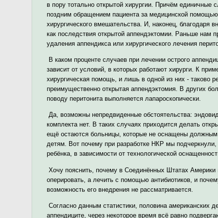
в пору тотально открытой хирургии. Причём единичные 
поздним обращением пациента за медицинской помощью,
хирургического вмешательства. И, наконец, благодаря в
как последствия открытой аппендэктомии. Раньше нам п
удаления аппендикса или хирургического лечения перит
В каком проценте случаев при лечении острого аппенди
зависит от условий, в которых работают хирурги. К прим
хирургическая помощь, и лишь в одной из них - таково 
преимущественно открытая аппендэктомия. В других боль
поводу перитонита выполняется лапароскопически.
Да, возможны непредвиденные обстоятельства: эндовид
комплекта нет. В таких случаях приходится делать откр
ещё остаются больницы, которые не оснащены должным
детям. Вот почему при разработке НКР мы подчеркнули, 
ребёнка, в зависимости от технологической оснащенност
Хочу пояснить, почему в Соединённых Штатах Америки п
оперировать, а лечить с помощью антибиотиков, и почем
возможность его внедрения не рассматривается.
Согласно данным статистики, половина американских де
аппендиците, через некоторое время всё равно подверга