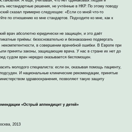
 остановлен. А ещё, учитывая, что нет одинаковых людей и
ать нестандартные решения, не учтённые в НКР. По этому поводу
ский сказал примерно следующее: «Если со мной что-то
уйте по отношению ко мне стандартов. Подходите ко мне, как к
ский врач абсолютно юридически не защищён, и это даёт
икатные приёмы: безосновательно и безнаказанно подвергать
в некомпетентности, в совершении врачебной ошибки. В Европе при
ли приняты законы, защищающие врача. У нас в стране их нет до
еред судом врач нередко оказывается беспомощен.
асить молодого специалиста: если он, оказывая помощь пациенту,
неподсуден. И национальные клинические рекомендации, принятые
министерством здравоохранения, позволяют такую защиту
омендации
«Острый аппендицит у детей»
осква, 2013