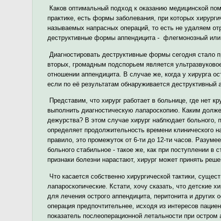
Каков оптимальный подход к оказанию медицинской помо
практике, есть формы заболевания, при которых хирург
называемых напрасных операций, то есть не удаляем от
деструктивные формы аппендицита - флегмонозный или 
Диагностировать деструктивные формы сегодня стало про
вторых, громадным подспорьем является ультразвуково
отношении аппендицита. В случае же, когда у хирурга о
если по её результатам обнаруживается деструктивный 
Представим, что хирург работает в больнице, где нет кр
выполнить диагностическую лапароскопию. Каким должен
дежурства? В этом случае хирург наблюдает больного, 
определяет продолжительность времени клинического на
правило, это промежуток от 6-ти до 12-ти часов. Разумее
больного стабильное - такое же, как при поступлении в с
признаки болезни нарастают, хирург может принять реше
Что касается собственно хирургической тактики, сущес
лапароскопические. Кстати, хочу сказать, что детские 
для лечения острого аппендицита, перитонита и других
операция предпочтительнее, исходя из интересов пацие
показатель послеоперационной летальности при остром 