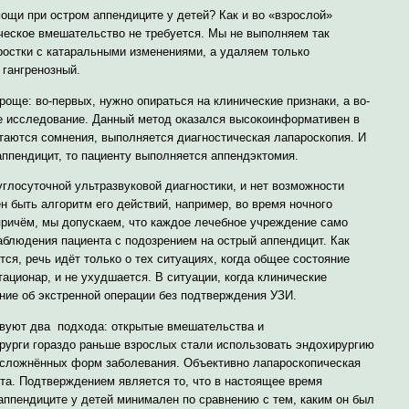
щи при остром аппендиците у детей? Как и во «взрослой»
ическое вмешательство не требуется. Мы не выполняем так
ростки с катаральными изменениями, а удаляем только
гангренозный.
ще: во-первых, нужно опираться на клинические признаки, а во-
е исследование. Данный метод оказался высокоинформативен в
стаются сомнения, выполняется диагностическая лапароскопия. И
аппендицит, то пациенту выполняется аппендэктомия.
углосуточной ультразвуковой диагностики, и нет возможности
 быть алгоритм его действий, например, во время ночного
причём, мы допускаем, что каждое лечебное учреждение само
блюдения пациента с подозрением на острый аппендицит. Как
тся, речь идёт только о тех ситуациях, когда общее состояние
тационар, и не ухудшается. В ситуации, когда клинические
ние об экстренной операции без подтверждения УЗИ.
твуют два подхода: открытые вмешательства и
хирурги гораздо раньше взрослых стали использовать эндохирургию
 осложнённых форм заболевания. Объективно лапароскопическая
нта. Подтверждением является то, что в настоящее время
аппендиците у детей минимален по сравнению с тем, каким он был