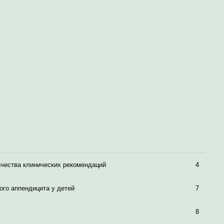
ачества клинических рекомендаций
4
ого аппендицита у детей
7
8