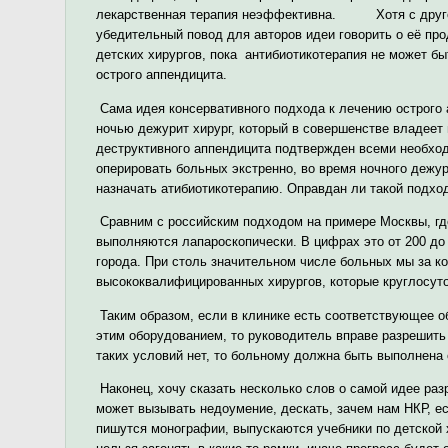
лекарственная терапия неэффективна. Хотя с другой 
убедительный повод для авторов идеи говорить о её
детских хирургов, пока антибиотикотерапия не может б
острого аппендицита.
Сама идея консервативного подхода к лечению острого 
ночью дежурит хирург, который в совершенстве владеет
деструктивного аппендицита подтвержден всеми необхо
оперировать больных экстренно, во время ночного дежур
назначать атибиотикотерапию. Оправдан ли такой подхо
Сравним с российским подходом на примере Москвы, где
выполняются лапароскопически. В цифрах это от 200 до
города. При столь значительном числе больных мы за к
высококвалифицированных хирургов, которые круглосут
Таким образом, если в клинике есть соответствующее о
этим оборудованием, то руководитель вправе разрешить
таких условий нет, то больному должна быть выполнена 
Наконец, хочу сказать несколько слов о самой идее ра
может вызывать недоумение, дескать, зачем нам НКР, е
пишутся монографии, выпускаются учебники по детской 