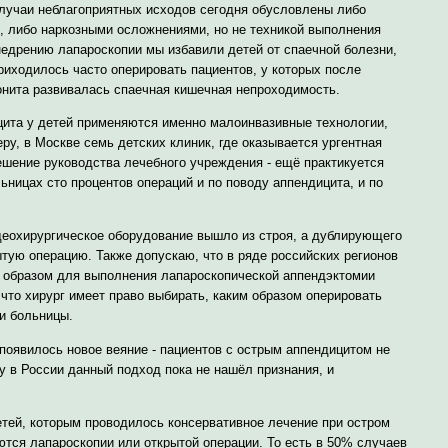
случаи неблагоприятных исходов сегодня обусловлены либо
 либо наркозными осложнениями, но не техникой выполнения
недрению лапароскопии мы избавили детей от спаечной болезни,
риходилось часто оперировать пациентов, у которых после
онита развивалась спаечная кишечная непроходимость.
цита у детей применяются именно малоинвазивные технологии,
еру, в Москве семь детских клиник, где оказывается ургентная
решение руководства лечебного учреждения - ещё практикуется
ницах сто процентов операций и по поводу аппендицита, и по
еохирургическое оборудование вышло из строя, а дублирующего
ытую операцию. Также допускаю, что в ряде российских регионов
 образом для выполнения лапароскопической аппендэктомии
что хирург имеет право выбирать, каким образом оперировать
и больницы.
оявилось новое веяние - пациентов с острым аппендицитом не
у в России данный подход пока не нашёл признания, и
тей, которым проводилось консервативное лечение при остром
ются лапароскопии или открытой операции. То есть в 50% случаев