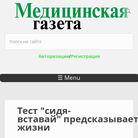
Перейти к основному содержанию
Форма поиска
Авторизация
/
Регистрация
☰ Menu
Тест "сидя-
вставай" предсказывае
жизни