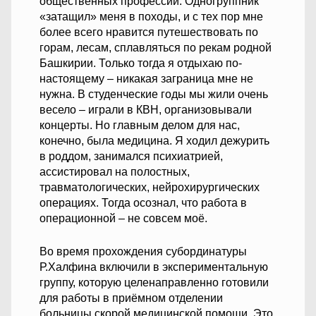
общественных профессий. Одногруппник
«затащил» меня в походы, и с тех пор мне
более всего нравится путешествовать по
горам, лесам, сплавляться по рекам родной
Башкирии. Только тогда я отдыхаю по-
настоящему – никакая заграница мне не
нужна. В студенческие годы мы жили очень
весело – играли в КВН, организовывали
концерты. Но главным делом для нас,
конечно, была медицина. Я ходил дежурить
в роддом, занимался психиатрией,
ассистировал на полостных,
травматологических, нейрохирургических
операциях. Тогда осознал, что работа в
операционной – не совсем моё.
Во время прохождения субординатуры
Р.Халфина включили в экспериментальную
группу, которую целенаправленно готовили
для работы в приёмном отделении
больницы скорой медицинской помощи. Это