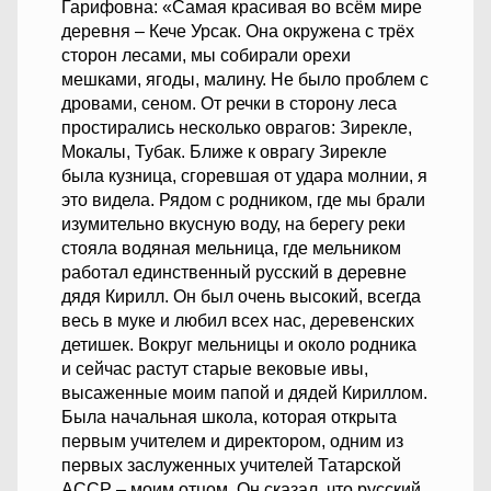
Гарифовна: «Самая красивая во всём мире
деревня – Кече Урсак. Она окружена с трёх
сторон лесами, мы собирали орехи
мешками, ягоды, малину. Не было проблем с
дровами, сеном. От речки в сторону леса
простирались несколько оврагов: Зирекле,
Мокалы, Тубак. Ближе к оврагу Зирекле
была кузница, сгоревшая от удара молнии, я
это видела. Рядом с родником, где мы брали
изумительно вкусную воду, на берегу реки
стояла водяная мельница, где мельником
работал единственный русский в деревне
дядя Кирилл. Он был очень высокий, всегда
весь в муке и любил всех нас, деревенских
детишек. Вокруг мельницы и около родника
и сейчас растут старые вековые ивы,
высаженные моим папой и дядей Кириллом.
Была начальная школа, которая открыта
первым учителем и директором, одним из
первых заслуженных учителей Татарской
АССР – моим отцом. Он сказал, что русский