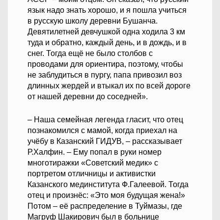
язык надо знать хорошо, и я пошла учиться
в русскую школу деревни Бушанча.
Девятилетней девчушкой одна ходила 3 км
туда и обратно, каждый день, и в дождь, и в
снег. Тогда ещё не было столбов с
проводами для ориентира, поэтому, чтобы
не заблудиться в пургу, папа привозил воз
длинных жердей и втыкал их по всей дороге
от нашей деревни до соседней».
– Наша семейная легенда гласит, что отец
познакомился с мамой, когда приехал на
учёбу в Казанский ГИДУВ, – рассказывает
Р.Халфин. – Ему попал в руки номер
многотиражки «Советский медик» с
портретом отличницы и активистки
Казанского мединститута Ф.Галеевой. Тогда
отец и произнёс: «Это моя будущая жена!»
Потом – её распределение в Туймазы, где
Магруф Шакирович был в больнице