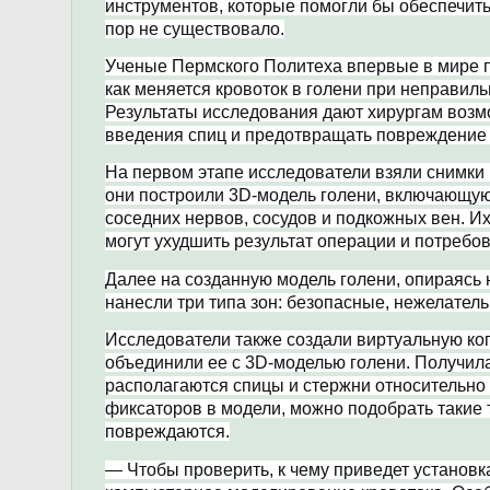
инструментов, которые помогли бы обеспечить 
пор не существовало.
Ученые Пермского Политеха впервые в мире п
как меняется кровоток в голени при неправил
Результаты исследования дают хирургам возм
введения спиц и предотвращать повреждение 
На первом этапе исследователи взяли снимки
они построили 3D-модель голени, включающую
соседних нервов, сосудов и подкожных вен. И
могут ухудшить результат операции и потребо
Далее на созданную модель голени, опираясь
нанесли три типа зон: безопасные, нежелател
Исследователи также создали виртуальную ко
объединили ее с 3D-моделью голени. Получила
располагаются спицы и стержни относительно с
фиксаторов в модели, можно подобрать такие 
повреждаются.
— Чтобы проверить, к чему приведет установк