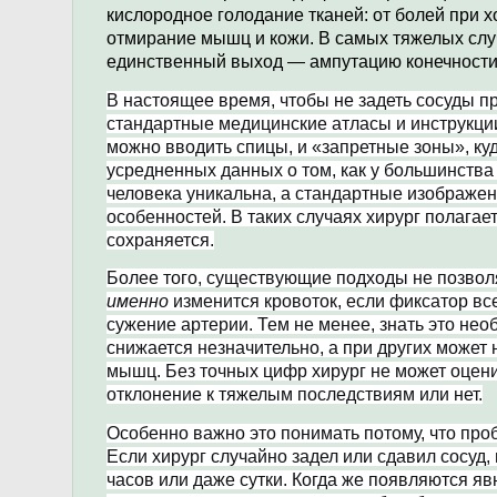
кислородное голодание тканей: от болей при х
отмирание мышц и кожи. В самых тяжелых случ
единственный выход — ампутацию конечности
В настоящее время, чтобы не задеть сосуды пр
стандартные медицинские атласы и инструкци
можно вводить спицы, и «запретные зоны», ку
усредненных данных о том, как у большинства
человека уникальна, а стандартные изображен
особенностей. В таких случаях хирург полагает
сохраняется.
Более того, существующие подходы не позвол
именно
изменится кровоток, если фиксатор вс
сужение артерии. Тем не менее, знать это нео
снижается незначительно, а при других может 
мышц. Без точных цифр хирург не может оцени
отклонение к тяжелым последствиям или нет.
Особенно важно это понимать потому, что пр
Если хирург случайно задел или сдавил сосуд,
часов или даже сутки. Когда же появляются яв