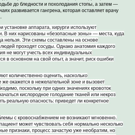
одьбе до бледности и похолодания стопы, а затем —
аях развивается гангрена, которая оставляет врачу
.
и установке аппарата, хирурги используют
и. В них нарисованы «безопасные зоны» — места, куда
да нельзя. Эти схемы составлены на основе
 людей проходят сосуды. Однако анатомия каждого
ия не могут учесть всех индивидуальных
ся в основном на свой опыт, а значит, риск ошибки
яют количественно оценить,
насколько
е же окажется в нежелательной зоне и вызовет
бходимо, поскольку при одних значениях кровоток
начаться кислородное голодание тканей или некроз
ть реальную опасность: приведет ли конкретное
облемы с кровоснабжением не возникают мгновенно.
 пациент может чувствовать себя нормально несколько
ные признаки, процесс зачастую уже необратим, но