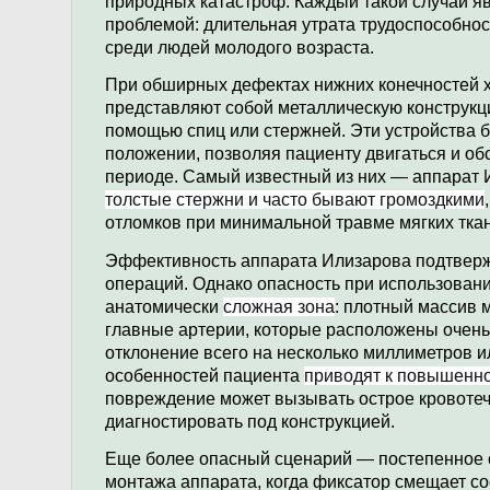
природных катастроф. Каждый такой случай яв
проблемой: длительная утрата трудоспособно
среди людей молодого возраста.
При обширных дефектах нижних конечностей 
представляют собой металлическую конструкцию
помощью спиц или стержней. Эти устройства б
положении, позволяя пациенту двигаться и о
периоде. Самый известный из них — аппарат И
толстые стержни и часто бывают громоздкими
отломков при минимальной травме мягких тка
Эффективность аппарата Илизарова подтверж
операций. Однако опасность при использовании
анатомически
сложная зона
: плотный массив 
главные артерии, которые расположены очень 
отклонение всего на несколько миллиметров 
особенностей пациента
приводят к повышенно
повреждение может вызывать острое кровотече
диагностировать под конструкцией.
Еще более опасный сценарий — постепенное 
монтажа аппарата, когда фиксатор смещает со