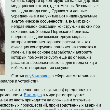
Сейчас хирурги ориентируются на стандартные
медицинские схемы, где отмечены безопасные
зоны для ввода спиц. Однако эти данные
усредненные и не учитывают индивидуальные
анатомические особенности, а значит, риск
неправильной фиксации конструкции до сих пор
сохраняется. Ученые Пермского Политеха
впервые создали компьютерную модель,
которая позволяет заранее рассчитать, как
фиксация конструкции повлияет на кровоток в
голени. На ее основе разработали алгоритм,
который поможет хирургу еще до операции
рассчитать безопасные зоны для ввода спиц и
избежать повреждения сосудов.
Статья
опубликована
в сборнике материалов
риалов и устройств».
оленных и голеностопных суставов) представляют
временности.
Ежегодно
в мире регистрируются
ьная их часть приходится на сложные и открытые
анспортных происшествий, производственных аварий и