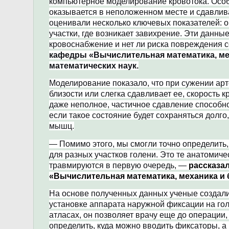
компьютерное моделирование кровотока. Особ
оказывается в неположенном месте и сдавлива
оценивали несколько ключевых показателей: о
участки, где возникает завихрение. Эти данны
кровоснабжение и нет ли риска повреждения 
кафедры «Вычислительная математика, ме
математических наук.
Моделирование показало, что при сужении арт
близости или слегка сдавливает ее, скорость к
даже неполное, частичное сдавление способно
если такое состояние будет сохраняться долг
мышц.
— Помимо этого, мы смогли точно определить
для разных участков голени. Это те анатомич
травмируются в первую очередь, —
рассказа
«Вычислительная математика, механика и
На основе полученных данных ученые создали
установке аппарата наружной фиксации на гол
атласах, он позволяет врачу еще до операции,
определить, куда можно вводить фиксаторы, а 