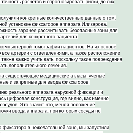
точность расчетов и спрогнозировать риски, до сих
олучили конкретные количественные данные о том,
ьной установке фиксаторов аппарата Илизарова.
ожность заранее рассчитывать безопасные зоны для
артерий для конкретного пациента.
 компьютерной томографии пациентов. На их основе
 все артерии с ответвлениями, а также расположение
х также важно учитывать, поскольку такие повреждения
вать дополнительного лечения.
 на существующие медицинские атласы, ученые
ьные и запретные для ввода фиксаторов.
пию реального аппарата наружной фиксации и
сь цифровая конструкция, где видно, как именно
осудов. Это значит, что, меняя положение
точки ввода аппарата, при которых сосуды не
а фиксатора в нежелательной зоне, мы запустили