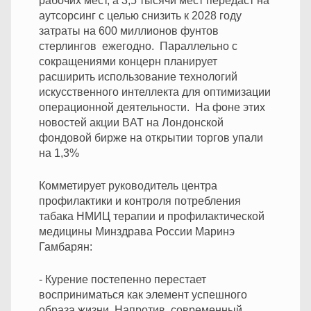
рабочих мест, а 3,5 тысячи мест передаст на
аутсорсинг с целью снизить к 2028 году
затраты на 600 миллионов фунтов
стерлингов ежегодно. Параллельно с
сокращениями концерн планирует
расширить использование технологий
искусственного интеллекта для оптимизации
операционной деятельности. На фоне этих
новостей акции BAT на Лондонской
фондовой бирже на открытии торгов упали
на 1,3%
Комметирует руководитель центра
профилактики и контроля потребления
табака НМИЦ терапии и профилактической
медицины Минздрава России Маринэ
Гамбарян:
- Курение постепенно перестает
восприниматься как элемент успешного
образа жизни. Напротив, современный