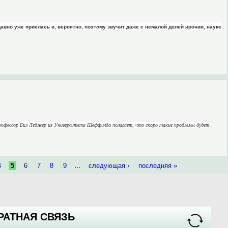
давно уже приелась и, вероятно, поэтому звучит даже с немалой долей иронии, науке
рофессор Бил Леджер из Университета Шеффилда полагает, что скоро такие проблемы будет
4
5
6
7
8
9
…
следующая ›
последняя »
РАТНАЯ СВЯЗЬ