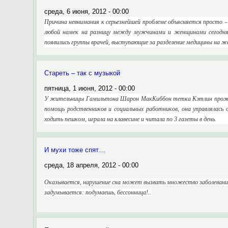
среда, 6 июня, 2012 - 00:00
Причина невнимания к серьезнейшей проблеме объясняется просто 
любой намек на разницу между мужчинами и женщинами сегодня 
появились группы врачей, выступающие за разделение медицины на 
Стареть – так с музыкой
пятница, 1 июня, 2012 - 00:00
У жительницы Гамильтона Шарон МакКиббон тетка Кэтлин прожила,
помощь родственников и социальных работников, она управлялась о
ходить пешком, играла на клавесине и читала по 3 газеты в день.
И мухи тоже спят…
среда, 18 апреля, 2012 - 00:00
Оказывается, нарушение сна может вызвать множество заболеваний
задумывается: подумаешь, бессонница!..