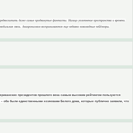
и предвосхитить даже самые продвинутые фантасты. Налицо уплотнение пространства и времени.
 мобильная связь. Анахронизмом воспринимаются еще недавно новомодные пейджеры.
мериканских президентов прошлого века самым высоким рейтингом пользуются
о – оба были единственными хозяевами Белого дома, которые публично заявили, что