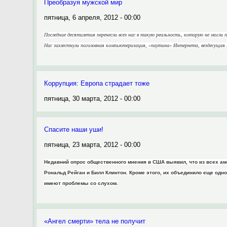
Преобразуя мужской мир
пятница, 6 апреля, 2012 - 00:00
Последние десятилетия перенесли всех нас в такую реальность, которую не могл
Нас захлестнули поголовная компьютеризация, «паутина» Интернета, вездесущая
Коррупция: Европа страдает тоже
пятница, 30 марта, 2012 - 00:00
Спасите наши уши!
пятница, 23 марта, 2012 - 00:00
Недавний опрос общественного мнения в США выявил, что из всех а
Рональд Рейган и Билл Клинтон. Кроме этого, их объединило еще одн
имеют проблемы со слухом.
«Ангел смерти» тела не получит