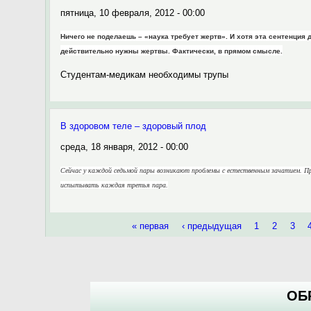
пятница, 10 февраля, 2012 - 00:00
Ничего не поделаешь – «наука требует жертв». И хотя эта сентенция 
действительно нужны жертвы. Фактически, в прямом смысле.
Студентам-медикам необходимы трупы
В здоровом теле – здоровый плод
среда, 18 января, 2012 - 00:00
Сейчас у каждой седьмой пары возникают проблемы с естественным зачатием. П
испытывать каждая третья пара.
Страницы
« первая
‹ предыдущая
1
2
3
ОБ