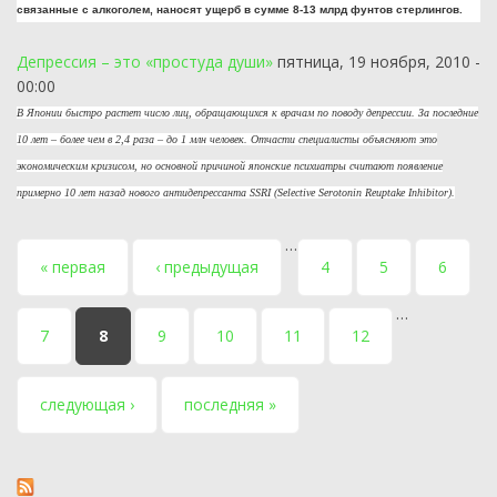
связанные с алкоголем, наносят ущерб в сумме 8-13 млрд фунтов стерлингов.
Депрессия – это «простуда души»
пятница, 19 ноября, 2010 -
00:00
В Японии быстро растет число лиц, обращающихся к врачам по поводу депрессии. За последние
10 лет – более чем в 2,4 раза – до 1 млн человек. Отчасти специалисты объясняют это
экономическим кризисом, но основной причиной японские психиатры считают появление
примерно 10 лет назад нового антидепрессанта SSRI (Selective Serotonin Reuptake Inhibitor).
…
Страницы
« первая
‹ предыдущая
4
5
6
…
7
8
9
10
11
12
следующая ›
последняя »