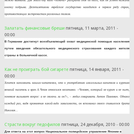
можно выявить. Для этого ему надо «помочь» раскрыть себя до того, как он успеет нажать
кнопку подрыва. Десятилетиями еврейское государство находится в первом ряду стран,
противостоящих экстремистам различных толков.
Залатать финансовые бреши
пятница, 11 марта, 2011 -
00:00
В Германии достигнут всеобъемлющий охват медицинской помощью населения
путем введения обязательного медицинского страхования каждого жителя
страны в больничной кассе.
Как не проиграть бой сигарете
пятница, 14 января, 2011 -
00:00
Хочется напомнить нашим читателям, что к употреблению алкогольных напитков и курению
великий писатель и врач А.Чехов относился негативно. «Человек, который не курит и не пьет,
поневоле вызывает вопрос: а не сволочь ли он?», – любил говаривать Антон Павлович. Однако
каждый раз, видя проявления какой-либо зависимости, он вспоминал своего спившегося брата
Николая...
Страсти вокруг педофилов
пятница, 24 декабря, 2010 - 00:00
Для ответа на этот вопрос Национальное полицейское управление Японии в