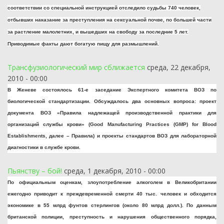
соответствии со специальной инструкцией отследило судьбы 740 человек,
отбывших наказание за преступления на сексуальной почве, по большей части
за растление малолетних, и вышедших на свободу за последние 5 лет.
Приводимые факты дают богатую пищу для размышлений.
Трансфузиологический мир сближается
среда, 22 декабря,
2010 - 00:00
В Женеве состоялось 61-е заседание Экспертного комитета ВОЗ по
биологической стандартизации. Обсуждалось два основных вопроса: проект
документа ВОЗ «Правила надлежащей производственной практики для
организаций службы крови» (Good Manufacturing Practices (GMP) for Blood
Establishments, далее – Правила) и проекты стандартов ВОЗ для лабораторной
диагностики в службе крови.
Пьянству – бой!
среда, 1 декабря, 2010 - 00:00
По официальным оценкам, злоупотребление алкоголем в Великобритании
ежегодно приводит к преждевременной смерти 40 тыс. человек и обходится
экономике в 55 млрд фунтов стерлингов (около 80 млрд долл.). По данным
британской полиции, преступность и нарушения общественного порядка,