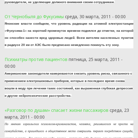
руководители, не уделяющие должного внимания своим сотрудникам.
От Чернобыля до Фукусимы
среда, 30 марта, 2011 - 00:00
Японские власти сообщили, что уровень радиации на атомной электростанции
«Фукусима-1» на короткий промежуток времени поднялся до отметки, на которой
он способен нанести вред здоровью людей. Всем жителям населенных пунктов
в радиусе 20 км от АЭС было предписано немедленно покинуть эту зону.
Психиатры против пациентов
пятница, 25 марта, 2011 -
00:00
Американские законодатели намереваются снизить уровень риска, связанного с
применением электрошоковых приборов, которые в последнее время снова
вошли в моду при лечении таких состояний, как выраженная глубокая депрессия
и другие нейропсихические расстройства.
«Разговор по душам» спасает жизни пассажиров
среда, 23
марта, 2011 - 00:00
По мнению израильских психологов-криминалистов, человека, решившегося не просто на
самоубийство, а пришедшего в общественное место совершить теракт посредством суицида,