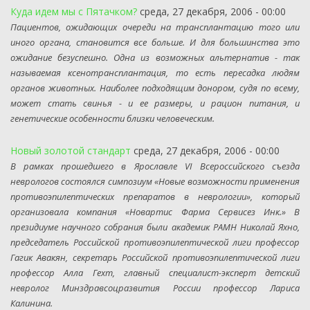
Куда идем мы с Пятачком?
среда, 27 декабря, 2006 - 00:00
Пациентов, ожидающих очереди на трансплантацию того или
иного органа, становится все больше. И для большинства это
ожидание безуспешно. Одна из возможных альтернатив - так
называемая ксенотрансплантация, то есть пересадка людям
органов животных. Наиболее подходящим донором, судя по всему,
может стать свинья - и ее размеры, и рацион питания, и
генетические особенности близки человеческим.
Новый золотой стандарт
среда, 27 декабря, 2006 - 00:00
В рамках прошедшего в Ярославле VI Всероссийского съезда
неврологов состоялся симпозиум «Новые возможности применения
противоэпилептических препаратов в неврологии», который
организовала компания «Новартис Фарма Сервисез Инк.» В
президиуме научного собрания были академик РАМН Николай Яхно,
председатель Российской противоэпилептической лиги профессор
Гагик Авакян, секретарь Российской противоэпилептической лиги
профессор Алла Гехт, главный специалист-эксперт детский
невролог Минздравсоцразвития России профессор Лариса
Калинина.