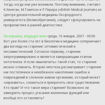
тогда, когда они уже возникли. Поэтому внимание, считают
К.Хенеган, М.Томпсон и Р.Перера («British Medical Journal») из
Центра доказательной медицины Оксфордского
университета (Великобритания), следует сфокусировать на
профилактике и ранней диагностике.
На вершину, ведущую вниз
среда, 10 января, 2007 - 00:00
Вот уже более ста лет в биологии и медицине соперничают
два взгляда на старение: оптимистический и
пессимистический. Согласно первому, старение
запрограммировано и является завершающим этапом
онтогенеза. И если «выключить» такой этап, то старение
можно отменить. Вторая гипотеза рассматривает старение
как постепенное и неизбежное накопление ошибок и
повреждений в сложном живом организме, который может
«заржаветь», сломаться и прекратить свое существование.
Кто прав? И что такое мера старения? Возможно ли
замедлить процесс угасания жизненных функций или
вообще его остановить?