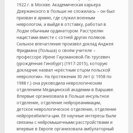
1922 г. в Москве. Академическая карьера
Дзержинского в Польше не сложилась – он был
призван в армию, где служил военным
неврологом, а выйдя в отставку, работал в
Лодзи обычным ординатором. Расстрелян
нацистами вместе с сотней других поляков.
Сильное впечатление произвёл доклад Анджея
Фридмана (Польша) о своём учителе –
профессоре Ирене Гаусмановой-Пе-трусевич
(урождённая Гинзбург) (1917-2015), которую
докладчик назвал «крёстным отцом польской
неврологии». На протяжении 30 лет (с 1958 по
1988 г.) она руководила неврологическим
отделением Медицинской академии в Варшаве.
Впервые организовала в Польше инсультное
отделение, отделение нейрореанимации,
детское неврологическое отделение, отделение
нейрореабилита-ции. Её научные интересы были
связаны с нейромышечными расстройствами и
впервые в Европе организовала амбулаторный