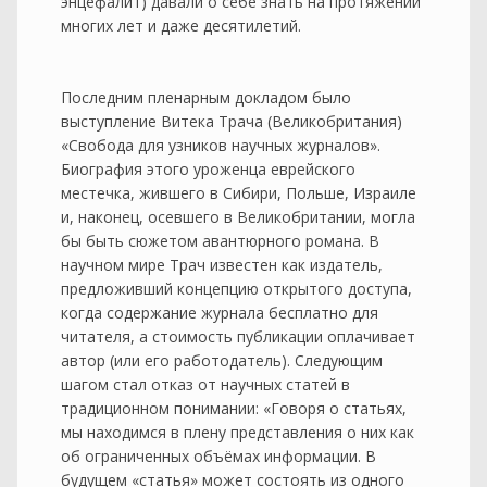
энцефалит) давали о себе знать на протяжении
многих лет и даже десятилетий.
Последним пленарным докладом было
выступление Витека Трача (Великобритания)
«Свобода для узников научных журналов».
Биография этого уроженца еврейского
местечка, жившего в Сибири, Польше, Израиле
и, наконец, осевшего в Великобритании, могла
бы быть сюжетом авантюрного романа. В
научном мире Трач известен как издатель,
предложивший концепцию открытого доступа,
когда содержание журнала бесплатно для
читателя, а стоимость публикации оплачивает
автор (или его работодатель). Следующим
шагом стал отказ от научных статей в
традиционном понимании: «Говоря о статьях,
мы находимся в плену представления о них как
об ограниченных объёмах информации. В
будущем «статья» может состоять из одного