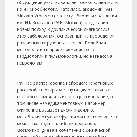
обсуждении участвовали не только клиницисты,
но и нейробиологи. Например, академик РАН
Михаил Угрюмов (Институт биологии развития
им. Н.К.Кольцова РАН, Москва) представил
новый подход к доклинической диагностике
этих заболеваний, основанный на проведении
различных нагрузочных тестов. Подобная
методология широко применяется в
кардиологии и пульмонологии, но незнакома
неврологам.
Раннее распознавание нейродегенеративных
расстройств открывает пути для различных
способов замедлить их про-грессирование, в
том числе немедикаментозных. Например,
ожирение вызывает дислипиде-мию,
метаболическую дисфункцию и воспаление, что
может приводить к гибели нейронов.
Возможно, диета в сочетании с физической
нагрузкой станет эффективным способом