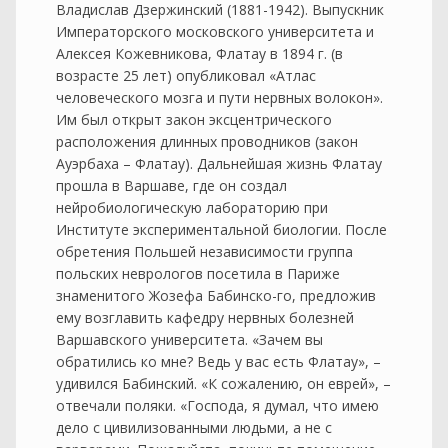
Владислав Дзержинский (1881-1942). Выпускник
Императорского московского университета и
Алексея Кожевникова, Флатау в 1894 г. (в
возрасте 25 лет) опубликовал «Атлас
человеческого мозга и пути нервных волокон».
Им был открыт закон эксцентрического
расположения длинных проводников (закон
Ауэрбаха – Флатау). Дальнейшая жизнь Флатау
прошла в Варшаве, где он создал
нейробиологическую лабораторию при
Институте экспериментальной биологии. После
обретения Польшей независимости группа
польских неврологов посетила в Париже
знаменитого Жозефа Бабинско-го, предложив
ему возглавить кафедру нервных болезней
Варшавского университета. «Зачем вы
обратились ко мне? Ведь у вас есть Флатау», –
удивился Бабинский. «К сожалению, он еврей», –
отвечали поляки. «Господа, я думал, что имею
дело с цивилизованными людьми, а не с