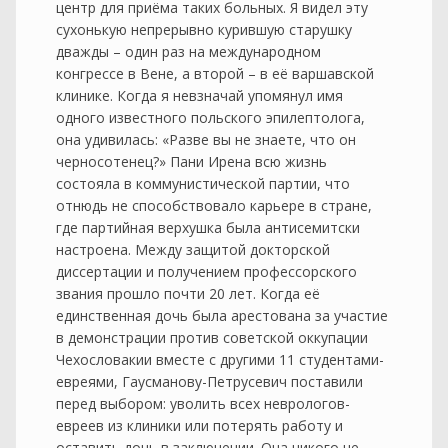
центр для приёма таких больных. Я видел эту
сухонькую непрерывно курившую старушку
дважды – один раз на международном
конгрессе в Вене, а второй – в её варшавской
клинике. Когда я невзначай упомянул имя
одного известного польского эпилептолога,
она удивилась: «Разве вы не знаете, что он
черносотенец?» Пани Ирена всю жизнь
состояла в коммунистической партии, что
отнюдь не способствовало карьере в стране,
где партийная верхушка была антисемитски
настроена. Между защитой докторской
диссертации и получением профессорского
звания прошло почти 20 лет. Когда её
единственная дочь была арестована за участие
в демонстрации против советской оккупации
Чехословакии вместе с другими 11 студентами-
евреями, Гаусманову-Петрусевич поставили
перед выбором: уволить всех неврологов-
евреев из клиники или потерять работу и
оставить дочь в заключении. Она никого не