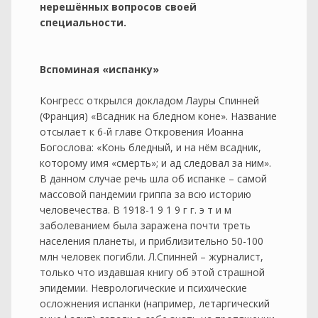
нерешённых вопросов своей
специальности.
Вспоминая «испанку»
Конгресс открылся докладом Лауры Спинней
(Франция) «Всадник на бледном коне». Название
отсылает к 6-й главе Откровения Иоанна
Богослова: «Конь бледный, и на нём всадник,
которому имя «смерть»; и ад следовал за ним».
В данном случае речь шла об испанке – самой
массовой пандемии гриппа за всю историю
человечества. В 1918-1 9 1 9 г г. э т и м
заболеванием была заражена почти треть
населения планеты, и приблизительно 50-100
млн человек погибли. Л.Спинней – журналист,
только что издавшая книгу об этой страшной
эпидемии. Неврологические и психические
осложнения испанки (например, летаргический