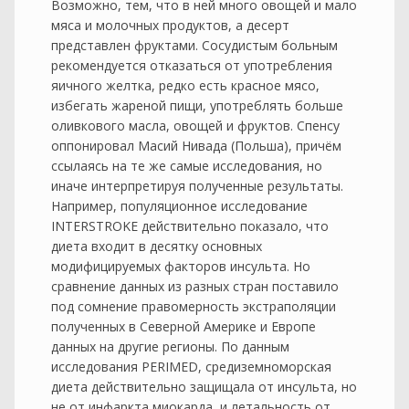
Возможно, тем, что в ней много овощей и мало
мяса и молочных продуктов, а десерт
представлен фруктами. Сосудистым больным
рекомендуется отказаться от употребления
яичного желтка, редко есть красное мясо,
избегать жареной пищи, употреблять больше
оливкового масла, овощей и фруктов. Спенсу
оппонировал Масий Нивада (Польша), причём
ссылаясь на те же самые исследования, но
иначе интерпретируя полученные результаты.
Например, популяционное исследование
INTERSTROKE действительно показало, что
диета входит в десятку основных
модифицируемых факторов инсульта. Но
сравнение данных из разных стран поставило
под сомнение правомерность экстраполяции
полученных в Северной Америке и Европе
данных на другие регионы. По данным
исследования PERIMED, средиземноморская
диета действительно защищала от инсульта, но
не от инфаркта миокарда, и летальность от