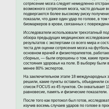
сотрясение мозга следует немедленно отстраня
возможного сотрясения мозга, часто дольше 
подвергаются более высокому риску получени
показали, что даже один удар по голове, в том
биомаркеров в крови, связанных с поврежден
Исследователи использовали трехэтапный под
обзора предыдущих медицинских исследований
результатов с экспертами со всего мира и сос
теста для оценки сотрясения мозга на футбол
основном врачей и физиотерапевтов, работа
сборных, — были опрошены о том, какие приз
состояния здоровья на поле. В выборку были 
менее 80% экспертов.
На заключительном этапе 18 международных э
решили, какие пункты оставить, объединили с
список FOCUS из 45 пунктов. Он охватывает 11
равновесие, память и физические показатели.
После того как протокол был готов, исследова
изучив восемь случаев ударов по голове в п