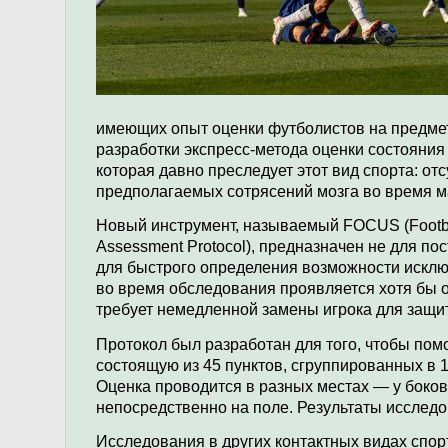
имеющих опыт оценки футболистов на предмет
разработки экспресс-метода оценки состояния
которая давно преследует этот вид спорта: от
предполагаемых сотрясений мозга во время м
Новый инструмент, называемый FOCUS (Football
Assessment Protocol), предназначен не для по
для быстрого определения возможности исключ
во время обследования проявляется хотя бы 
требует немедленной замены игрока для защит
Протокол был разработан для того, чтобы пом
состоящую из 45 пунктов, сгруппированных в 1
Оценка проводится в разных местах — у боково
непосредственно на поле. Результаты исслед
Исследования в других контактных видах спорт