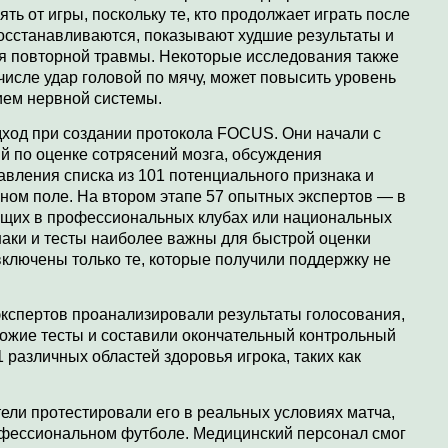
ть от игры, поскольку те, кто продолжает играть после
восстанавливаются, показывают худшие результаты и
я повторной травмы. Некоторые исследования также
 числе удар головой по мячу, может повысить уровень
ием нервной системы.
ход при создании протокола FOCUS. Они начали с
 по оценке сотрясений мозга, обсуждения
тавления списка из 101 потенциального признака и
ьном поле. На втором этапе 57 опытных экспертов — в
ющих в профессиональных клубах или национальных
наки и тесты наиболее важны для быстрой оценки
включены только те, которые получили поддержку не
кспертов проанализировали результаты голосования,
хожие тесты и составили окончательный контрольный
 различных областей здоровья игрока, таких как
тели протестировали его в реальных условиях матча,
рофессиональном футболе. Медицинский персонал смог