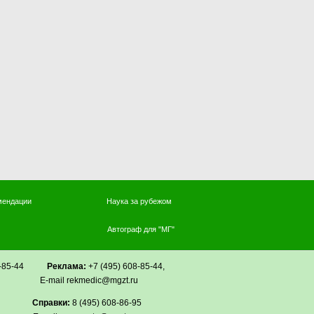
мендации
Наука за рубежом
Автограф для "МГ"
608-85-44
Реклама:
+7 (495) 608-85-44,
u Е-mail rekmedic@mgzt.ru
Справки:
8 (495) 608-86-95