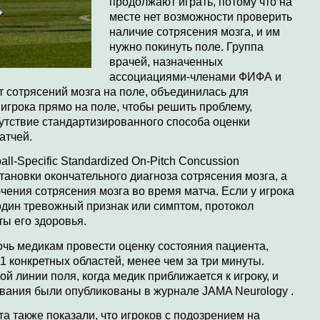
продолжают играть, потому что на
месте нет возможности проверить
наличие сотрясения мозга, и им
нужно покинуть поле. Группа
врачей, назначенных
ассоциациями-членами ФИФА и
 сотрясений мозга на поле, объединилась для
 игрока прямо на поле, чтобы решить проблему,
сутствие стандартизированного способа оценки
атчей.
-Specific Standardized On-Pitch Concussion
становки окончательного диагноза сотрясения мозга, а
ения сотрясения мозга во время матча. Если у игрока
один тревожный признак или симптом, протокол
ы его здоровья.
очь медикам провести оценку состояния пациента,
1 конкретных областей, менее чем за три минуты.
й линии поля, когда медик приближается к игроку, и
ования были опубликованы в журнале JAMA Neurology .
а также показали, что игроков с подозрением на