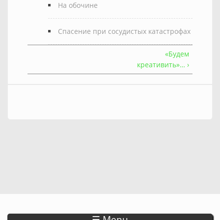
На обочине
Спасение при сосудистых катастрофах
«Будем
креативить»… ›
☰ Menu