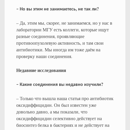
,
?
–
Но
вы
этим
не
занимаетесь
не
так
ли
– Да, этим мы, скорее, не занимаемся, но у нас в
лаборатории МГУ есть коллеги, которые ищут
разные соединения, проявляющие
противоопухолевую активность, и там свои
антибиотики. Мы иногда им тоже даём на
проверку наши соединения.
Недавние исследования
?
–
Какие
соединения
вы
недавно
изучили
– Только что вышла наша статья про антибиотик
оксидиффицидин. Он был известен уже
довольно давно, а мы показали, что
оксидиффицидин селективно действует на
биосинтез белка в бактериях и не действует на