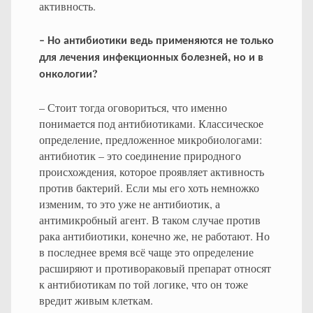
активность.
–
Но
антибиотики
ведь
применяются
не
только
,
для
лечения
инфекционных
болезней
но
и
в
?
онкологии
– Стоит тогда оговориться, что именно
понимается под антибиотиками. Классическое
определение, предложенное микробиологами:
антибиотик – это соединение природного
происхождения, которое проявляет активность
против бактерий. Если мы его хоть немножко
изменим, то это уже не антибиотик, а
антимикробный агент. В таком случае против
рака антибиотики, конечно же, не работают. Но
в последнее время всё чаще это определение
расширяют и противораковый препарат относят
к антибиотикам по той логике, что он тоже
вредит живым клеткам.