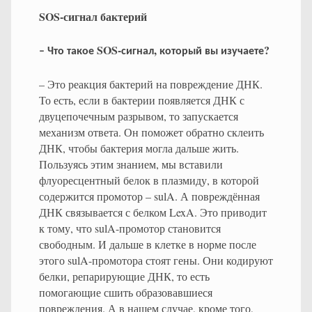
SOS-сигнал бактерий
SOS-
,
?
–
Что
такое
сигнал
который
вы
изучаете
– Это реакция бактерий на повреждение ДНК.
То есть, если в бактерии появляется ДНК с
двуцепочечным разрывом, то запускается
механизм ответа. Он поможет обратно склеить
ДНК, чтобы бактерия могла дальше жить.
Пользуясь этим знанием, мы вставили
флуоресцентный белок в плазмиду, в которой
содержится промотор – sulA. А повреждённая
ДНК связывается с белком LexA. Это приводит
к тому, что sulA-промотор становится
свободным. И дальше в клетке в норме после
этого sulA-промотора стоят гены. Они кодируют
белки, репарирующие ДНК, то есть
помогающие сшить образовавшиеся
повреждения. А в нашем случае, кроме того,