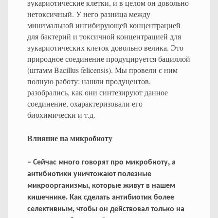
эукариотические клетки, и в целом он довольно
нетоксичный. У него разница между
минимальной ингибирующей концентрацией
для бактерий и токсичной концентрацией для
эукариотических клеток довольно велика. Это
природное соединение продуцируется бациллой
(штамм Bacillus felicensis). Мы провели с ним
полную работу: нашли продуцентов,
разобрались, как они синтезируют данное
соединение, охарактеризовали его
биохимически и т.д.
Влияние на микробиоту
,
–
Сейчас
много
говорят
про
микробиоту
а
антибиотики
уничтожают
полезные
,
микроорганизмы
которые
живут
в
нашем
.
кишечнике
Как
сделать
антибиотик
более
,
селективным
чтобы
он
действовал
только
на