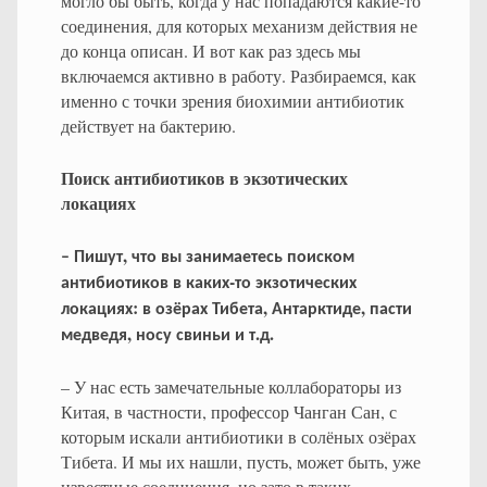
могло бы быть, когда у нас попадаются какие-то
соединения, для которых механизм действия не
до конца описан. И вот как раз здесь мы
включаемся активно в работу. Разбираемся, как
именно с точки зрения биохимии антибиотик
действует на бактерию.
Поиск антибиотиков в экзотических
локациях
,
–
Пишут
что
вы
занимаетесь
поиском
-
антибиотиков
в
каких
то
экзотических
:
,
,
локациях
в
озёрах
Тибета
Антарктиде
пасти
,
.
.
медведя
носу
свиньи
и
т
д
– У нас есть замечательные коллабораторы из
Китая, в частности, профессор Чанган Сан, с
которым искали антибиотики в солёных озёрах
Тибета. И мы их нашли, пусть, может быть, уже
известные соединения, но зато в таких