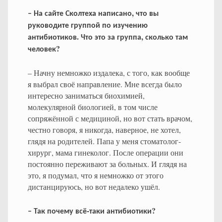
,
–
На
сайте
Сколтеха
написано
что
вы
руководите
группой
по
изучению
.
,
антибиотиков
Что
это
за
группа
сколько
там
?
человек
– Начну немножко издалека, с того, как вообще
я выбрал своё направление. Мне всегда было
интересно заниматься биохимией,
молекулярной биологией, в том числе
сопряжённой с медициной, но вот стать врачом,
честно говоря, я никогда, наверное, не хотел,
глядя на родителей. Папа у меня стоматолог-
хирург, мама гинеколог. После операции они
постоянно переживают за больных. И глядя на
это, я подумал, что я немножко от этого
дистанцируюсь, но вот недалеко ушёл.
-
?
–
Так
почему
всё
таки
антибиотики