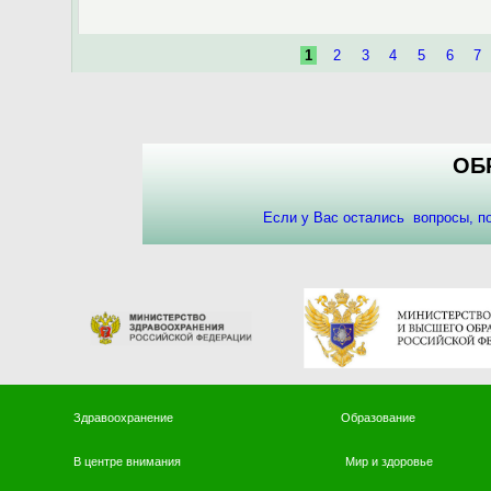
Страницы
1
2
3
4
5
6
7
ОБ
Если у Вас остались вопросы, 
Здравоохранение
Образование
В центре внимания
Мир и здоровье