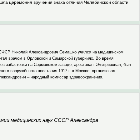
ошла церемония вручения знака отличия Челябинской области
РСФСР Николай Александрович Семашко учился на медицинс­ком
отал врачом в Орловской и Самарской губерниях. Во время
ров забастовки на Сормовском заводе, арестован. Эмигрировал, был
кого вооружённого восстания 1917 г. в Москве, организовал
Александрович – народный комиссар здравоохранения.
демии медицинских наук СССР Александра