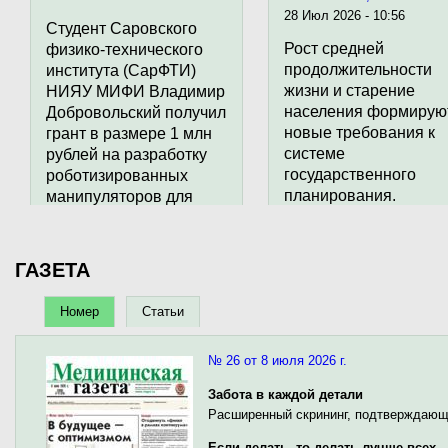
28 Июл 2026 - 10:56
опухоли этого больного, которые входят
Студент Саровского
в состав мРНК-вакцины. Ответ иммунной
Рост средней
физико-технического
системы на наш препарат в настоящее
продолжительности
института (СарФТИ)
время радует и ободряет. У него хорошие
жизни и старение
НИЯУ МИФИ Владимир
иммунологические ответы", -
населения формирую
Добровольский получил
сказал А.Гинцбург. Он уточнил, что у
новые требования к
грант в размере 1 млн
пациента хороший заметный ответ в
системе
рублей на разработку
виде нужных цитокинов, которые
государственного
роботизированных
уничтожают опухоль больного в
планирования.
манипуляторов для
результате введения препарата.
людей с ограниченными
возможностями.
ГАЗЕТА
Номер
Статьи
№ 26 от 8 июля 2026 г.
Забота в каждой детали
Расширенный скрининг, подтверждающа
Если делать, то делать лучше всех