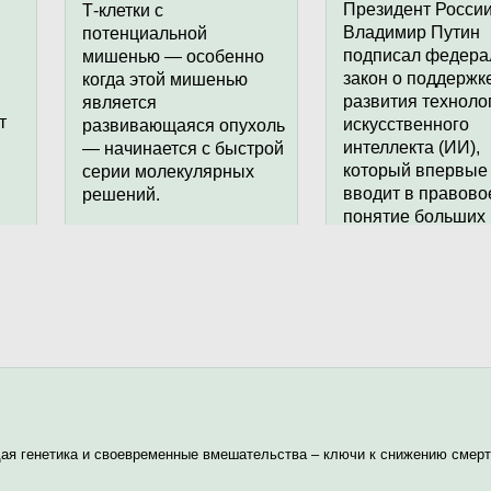
тёплого сезона.
Президент Росси
Т-клетки с
некоторые преимущ
Владимир Путин
потенциальной
«Летом снижается
могут проявляться е
подписал федер
мишенью — особенно
циркуляция
рождения.
закон о поддержк
когда этой мишенью
респираторных
развития техноло
является
В современном мир
инфекций, что делает
т
искусственного
развивающаяся опухоль
сахар повсеместно
посещение
интеллекта (ИИ),
— начинается с быстрой
распространен, и мн
поликлиник более
который впервые
серии молекулярных
беременные женщин
безопасным для
вводит в правово
решений.
дети употребляют в 
пациентов с
понятие больших
большое количество
хроническими
фундаментальны
добавленного сахара
заболеваниями.
моделей и регули
Однако так было не
Кроме того, в этот
всегда. Во время Вт
период
мировой войны и в
обследования, как
течение нескольких 
правило, переносятся
после нее в Соедин
легче», — отметила
Королевстве действ
эксперт.
строгие правила
нормирования сахар
Дети младше двух ле
я генетика и своевременные вмешательства – ключи к снижению смерт
получали сахарных