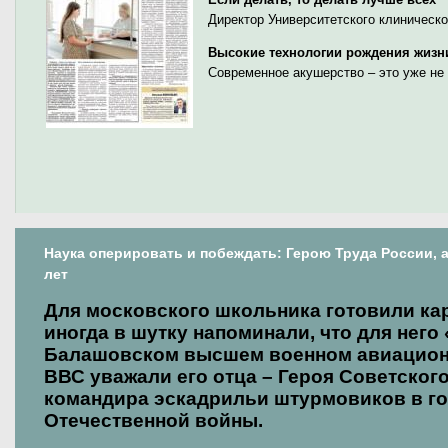
Директор Университетского клиническо
Высокие технологии рождения жизн
Современное акушерство – это уже не
Наука оперировать и побеждать: Герою Труда России, 
лет
Для московского школьника готовили ка
иногда в шутку напоминали, что для него
Балашовском высшем военном авиацион
ВВС уважали его отца – Героя Советског
командира эскадрильи штурмовиков в г
Отечественной войны.