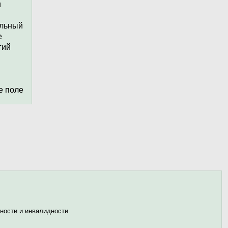
и
ества
ще до
альный
е
гий
е
огие
ы и
е поле
пищу
х
.
рует
орой
лет
енном
овали
а.
т не
ности и инвалидности