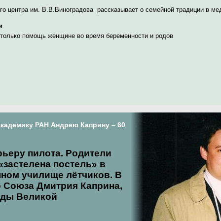
пайков. После отме
го центра им. В.В.Виноградова рассказывает о семейной традиции в ме
этой политики в сен
1953 года потреблен
и
сахара взрослыми
 только помощь женщине во время беременности и родов
увеличилось почти в
Это дало ученым
естественную
контрольную группу,
поскольку намеренн
ограничение рацион
младенца в рамках
исследования являе
академику РАН Андрею Каприну – 60
неэтичным.
рьеру пилота. Родители
 «застелена постель» в
ном училище лётчиков. В
о Союза Дмитрия Каприна,
оды Великой