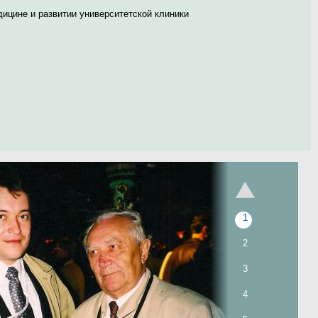
ны
дицине и развитии университетской клиники
тябре
ие
двое.
ое
а
тся
1
2
3
4