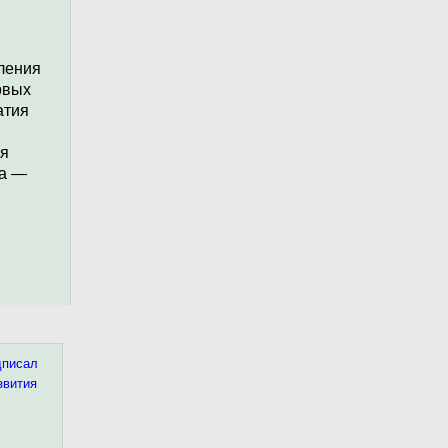
ления
рвых
атия
ия
ра —
ие
тстве
дписал
е на
звития
зни.