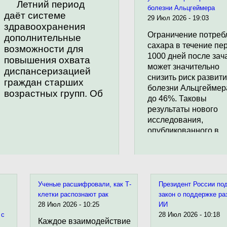
Летний период
болезни Альцгеймера
даёт системе
29 Июл 2026 - 19:03
здравоохранения
Ограничение потреб
дополнительные
сахара в течение пе
возможности для
1000 дней после зач
повышения охвата
может значительно
диспансеризацией
снизить риск развит
граждан старших
болезни Альцгейме
возрастных групп. Об
до 46%. Таковы
этом напомнила
результаты нового
главный внештатный
исследования,
специалист по
опубликованного в
терапии и общей
журнале npj Aging , в
врачебной практике
котором изучалось
Минздрава России
долгосрочное влиян
Оксана Драпкина,
питания в раннем де
подчеркнув как
на старение мозга и
Ученые расшифровали, как Т-
Президент России по
клинические, так и
психическое здоровь
клетки распознают рак
закон о поддержке ра
организационные
протяжении всей жи
28 Июл 2026 - 10:25
ИИ
 с
28 Июл 2026 - 10:18
преимущества
Результаты также
Каждое взаимодействие
предполагают, что