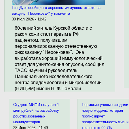
Гинцбург сообщил о хорошем иммунном ответе на
вакцину "Неоонковак" у пациента
30 Июл 2026 - 11:42
60-летний житель Курской области с
раком кожи стал первым в РФ
пациентом, получившим
персонализированную отечественную
онковакцину "Неоонковак". Она
выработала хороший иммунологический
ответ для уничтожения опухоли, сообщил
ТАСС научный руководитель
Национального исследовательского
центра эпидемиологии и микробиологии
(НИЦЭМ) имени Н. Ф. Гамалеи
Александр Гинцбург.
Студент МИФИ получил 1
Пермские ученые создали
"Пациент чувствует себя хорошо.
млн рублей на разработку
новую модель, которая
Сегодня можно говорить, что вакцина
роботизированных
прогнозирует
манипуляторов
продолжительность жизни
выработала защитный иммунитет к ряду
28 Июл 2026 - 11:49
точностью 99,7%
персонализированных антигенов той