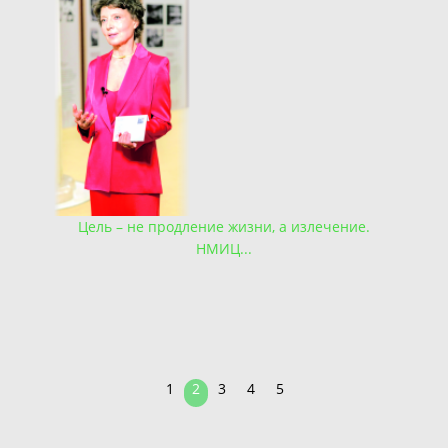
Труда
Цель – не продление жизни, а излечение.
НМИЦ...
На
1
2
3
4
5