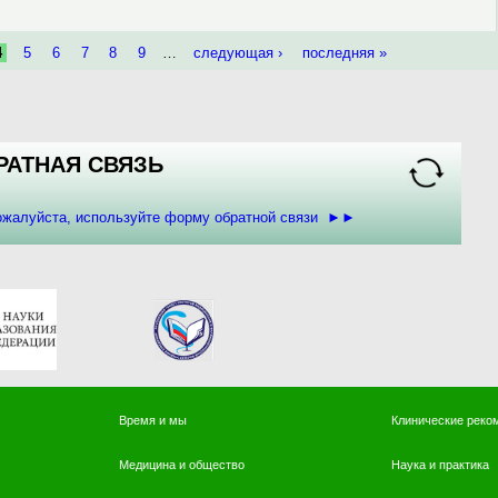
4
5
6
7
8
9
…
следующая ›
последняя »
РАТНАЯ СВЯЗЬ
пожалуйста, используйте форму обратной связи ►►
Время и мы
Клинические реко
Медицина и общество
Наука и практика