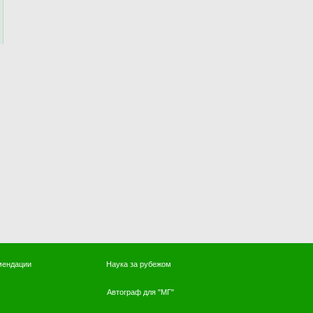
мендации
Наука за рубежом
Автограф для "МГ"