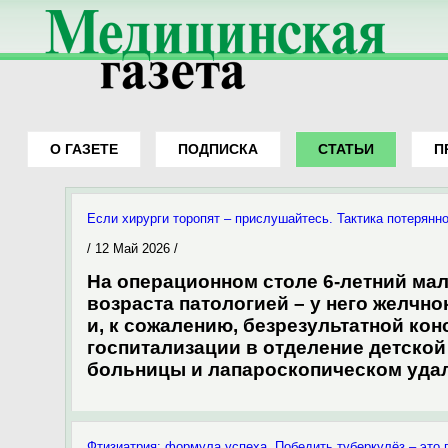
О ГАЗЕТЕ
ПОДПИСКА
СТАТЬИ
П
Вы здесь
Если хирурги торопят – прислушайтесь. Тактика потерянн
/ 12 Май 2026 /
На операционном столе 6-летний мал
возраста патологией – у него желчн
и, к сожалению, безрезультатной ко
госпитализации в отделение детско
больницы и лапароскопическом удал
Фтизиатрия: формула успеха. Победить туберкулёз – это 