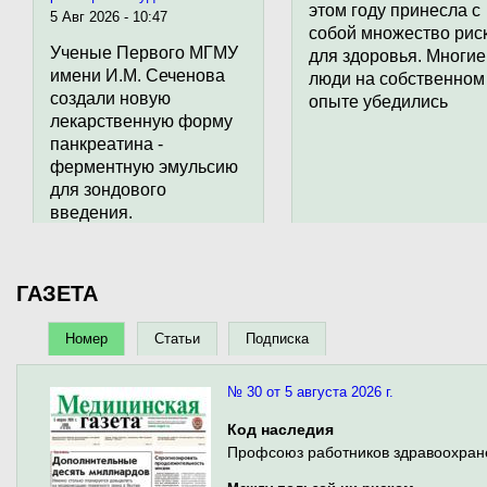
этом году принесла с
5 Авг 2026 - 10:47
(нацпроект «Молодежь и дети»).
собой множество рис
Ученые Первого МГМУ
для здоровья.
Многие
имени И.М. Сеченова
люди на собственном
создали новую
опыте убедились
лекарственную форму
панкреатина -
ферментную эмульсию
для зондового
введения.
ГАЗЕТА
Номер
Статьи
Подписка
№ 30 от 5 августа 2026 г.
Код наследия
Профсоюз работников здравоохран