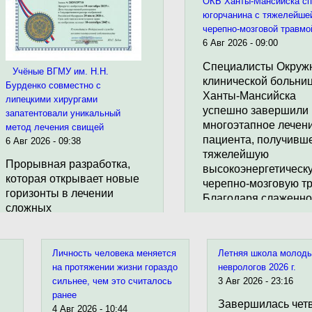
ОКБ Ханты-Мансийска с
югорчанина с тяжелейше
черепно-мозговой травмо
6 Авг 2026 - 09:00
Специалисты Окруж
Учёные ВГМУ им. Н.Н.
клинической больни
Бурденко совместно с
Ханты-Мансийска
липецкими хирургами
успешно завершили
запатентовали уникальный
многоэтапное лечен
метод лечения свищей
пациента, получивш
6 Авг 2026 - 09:38
тяжелейшую
Прорывная разработка,
высокоэнергетическ
которая открывает новые
черепно-мозговую тр
горизонты в лечении
Благодаря слаженн
сложных
работе
ректовагинальных
мультидисциплинар
свищей, стала
команды и
результатом
Личность человека меняется
Летняя школа молод
своевременному
плодотворного
на протяжении жизни гораздо
неврологов 2026 г.
оказанию
сотрудничества научной
сильнее, чем это считалось
3 Авг 2026 - 23:16
высокотехнологично
ранее
школы Воронежского
медицинской помощ
Завершилась чет
4 Авг 2026 - 10:44
государственного