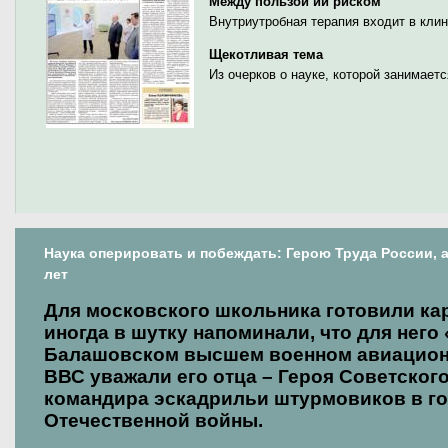
Между пользой ии риском
Внутриутробная терапия входит в кли
Щекотливая тема
Из очерков о науке, которой занимает
Наука оперировать и побеждать: Герою Труда России, 
лет
Для московского школьника готовили ка
иногда в шутку напоминали, что для него
Балашовском высшем военном авиацион
ВВС уважали его отца – Героя Советског
командира эскадрильи штурмовиков в г
Отечественной войны.