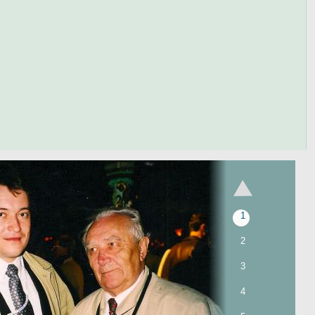
ные
тся к
елых.
1
2
3
4