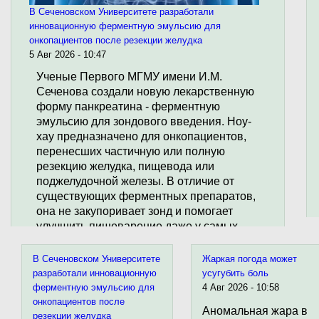
В Сеченовском Университете разработали
инновационную ферментную эмульсию для
онкопациентов после резекции желудка
5 Авг 2026 - 10:47
Ученые Первого МГМУ имени И.М.
Сеченова создали новую лекарственную
форму панкреатина - ферментную
эмульсию для зондового введения. Ноу-
хау предназначено для онкопациентов,
перенесших частичную или полную
резекцию желудка, пищевода или
поджелудочной железы. В отличие от
существующих ферментных препаратов,
она не закупоривает зонд и помогает
улучшить пищеварение даже у самых
тяжелых пациентов. Эмульсию уже
успешно применяют в Клиническом
В Сеченовском Университете
Жаркая погода может
центре университета, а технология ее
разработали инновационную
усугубить боль
изготовления передана индустриальному
ферментную эмульсию для
4 Авг 2026 - 10:58
партнеру. Проект реализован при
онкопациентов после
Аномальная жара в
поддержке программы «Приоритет-2030»
резекции желудка